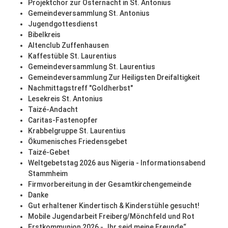
Projektchor zur Osternacht in St. Antonius
Gemeindeversammlung St. Antonius
Jugendgottesdienst
Bibelkreis
Altenclub Zuffenhausen
Kaffestüble St. Laurentius
Gemeindeversammlung St. Laurentius
Gemeindeversammlung Zur Heiligsten Dreifaltigkeit
Nachmittagstreff "Goldherbst"
Lesekreis St. Antonius
Taizé-Andacht
Caritas-Fastenopfer
Krabbelgruppe St. Laurentius
Ökumenisches Friedensgebet
Taizé-Gebet
Weltgebetstag 2026 aus Nigeria - Informationsabend
Stammheim
Firmvorbereitung in der Gesamtkirchengemeinde
Danke
Gut erhaltener Kindertisch & Kinderstühle gesucht!
Mobile Jugendarbeit Freiberg/Mönchfeld und Rot
Erstkommunion 2026 - „Ihr seid meine Freunde“