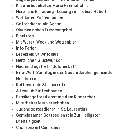
Kräuterbüschel zu Maria Himmelfahrt
Herzliche Einladung - Lesung von Tobias Haberl
Weltladen Zuffenhausen
Gottesdienst als Agape
Ökumenisches Friedensgebet
Bibelkreis
Mit Wurst, Weck und Weizenbier
Info Ferien
Lesekreis St. Antonius
Herzlichen Glückwunsch
Nachmittagstreff "Goldherbst"
Eine-Welt-Sonntag in der Gesamtkirchengemeinde
Nordstern
Kaffeestüble St. Laurentius
Altenclub Zuffenhausen
Familiengottesdienst mit dem Kinderchor
Mitarbeiterfest verschoben
Jugendgottesdienst in St. Laurentius
Gemeinsamer Gottesdienst in Zur Heiligsten
Dreifaltigkeit
Chorkonzert CanTonus