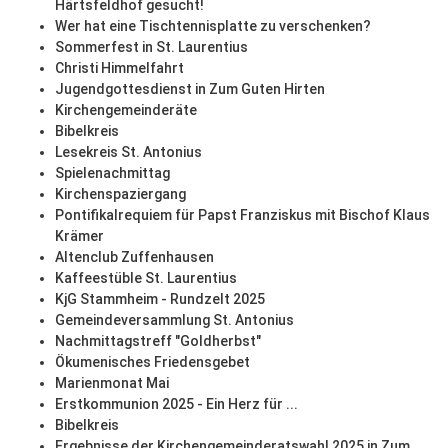
Härtsfeldhof gesucht!
Wer hat eine Tischtennisplatte zu verschenken?
Sommerfest in St. Laurentius
Christi Himmelfahrt
Jugendgottesdienst in Zum Guten Hirten
Kirchengemeinderäte
Bibelkreis
Lesekreis St. Antonius
Spielenachmittag
Kirchenspaziergang
Pontifikalrequiem für Papst Franziskus mit Bischof Klaus
Krämer
Altenclub Zuffenhausen
Kaffeestüble St. Laurentius
KjG Stammheim - Rundzelt 2025
Gemeindeversammlung St. Antonius
Nachmittagstreff "Goldherbst"
Ökumenisches Friedensgebet
Marienmonat Mai
Erstkommunion 2025 - Ein Herz für ...
Bibelkreis
Ergebnisse der Kirchengemeinderatswahl 2025 in Zum