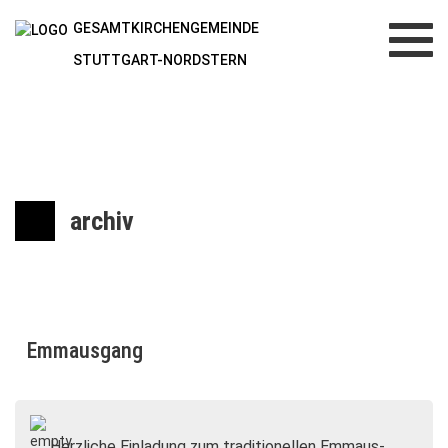
GESAMTKIRCHENGEMEINDE
Toggl
navig
STUTTGART-NORDSTERN
archiv
Emmausgang
Herzliche Einladung zum traditionellen Emmaus-