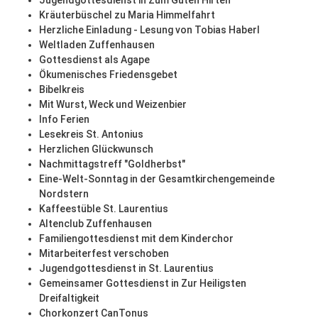
Jugendgottesdienst in Zum Guten Hirten
Kräuterbüschel zu Maria Himmelfahrt
Herzliche Einladung - Lesung von Tobias Haberl
Weltladen Zuffenhausen
Gottesdienst als Agape
Ökumenisches Friedensgebet
Bibelkreis
Mit Wurst, Weck und Weizenbier
Info Ferien
Lesekreis St. Antonius
Herzlichen Glückwunsch
Nachmittagstreff "Goldherbst"
Eine-Welt-Sonntag in der Gesamtkirchengemeinde
Nordstern
Kaffeestüble St. Laurentius
Altenclub Zuffenhausen
Familiengottesdienst mit dem Kinderchor
Mitarbeiterfest verschoben
Jugendgottesdienst in St. Laurentius
Gemeinsamer Gottesdienst in Zur Heiligsten
Dreifaltigkeit
Chorkonzert CanTonus