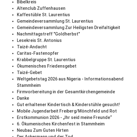
Bibelkreis
Altenclub Zuffenhausen
Kaffestüble St. Laurentius
Gemeindeversammlung St. Laurentius
Gemeindeversammlung Zur Heiligsten Dreifaltigkeit
Nachmittagstreff "Goldherbst"
Lesekreis St. Antonius
Taizé-Andacht
Caritas-Fastenopfer
Krabbelgruppe St. Laurentius
Ökumenisches Friedensgebet
Taizé-Gebet
Weltgebetstag 2026 aus Nigeria - Informationsabend
Stammheim
Firmvorbereitung in der Gesamtkirchengemeinde
Danke
Gut erhaltener Kindertisch & Kinderstühle gesucht!
Mobile Jugendarbeit Freiberg/Mönchfeld und Rot
Erstkommunion 2026 - „Ihr seid meine Freunde“
6. Ökumenisches Kirchenfest in Stammheim
Neubau Zum Guten Hirten
Der Ackermann und der Tod