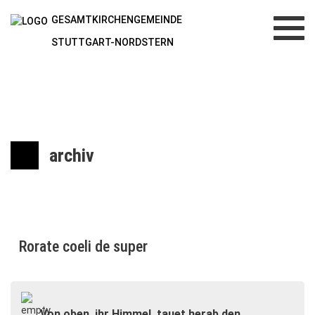
GESAMTKIRCHENGEMEINDE
Toggl
navig
STUTTGART-NORDSTERN
archiv
Rorate coeli de super
„Von oben, ihr Himmel, tauet herab den