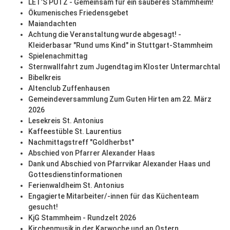
LET’S PUTZ - Gemeinsam für ein sauberes Stammheim!
Ökumenisches Friedensgebet
Maiandachten
Achtung die Veranstaltung wurde abgesagt! -
Kleiderbasar "Rund ums Kind" in Stuttgart-Stammheim
Spielenachmittag
Sternwallfahrt zum Jugendtag im Kloster Untermarchtal
Bibelkreis
Altenclub Zuffenhausen
Gemeindeversammlung Zum Guten Hirten am 22. März
2026
Lesekreis St. Antonius
Kaffeestüble St. Laurentius
Nachmittagstreff "Goldherbst"
Abschied von Pfarrer Alexander Haas
Dank und Abschied von Pfarrvikar Alexander Haas und
Gottesdienstinformationen
Ferienwaldheim St. Antonius
Engagierte Mitarbeiter/-innen für das Küchenteam
gesucht!
KjG Stammheim - Rundzelt 2026
Kirchenmusik in der Karwoche und an Ostern