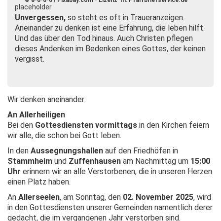
© 0-0-0-0 / Pixabay.com - Lizenz In: Pfarrbriefservice.de
Unvergessen,
so steht es oft in Traueranzeigen.
Aneinander zu denken ist eine Erfahrung, die leben hilft.
Und das über den Tod hinaus. Auch Christen pflegen
dieses Andenken im Bedenken eines Gottes, der keinen
vergisst.
Wir denken aneinander:
An Allerheiligen
Bei den
Gottesdiensten vormittags
in den Kirchen feiern
wir alle, die schon bei Gott leben.
In den
Aussegnungshallen
auf den Friedhöfen in
Stammheim
und
Zuffenhausen
am Nachmittag um
15:00
Uhr
erinnern wir an alle Verstorbenen, die in unseren Herzen
einen Platz haben.
An
Allerseelen
, am Sonntag, den
02. November 2025
, wird
in den Gottesdiensten unserer Gemeinden namentlich derer
gedacht, die im vergangenen Jahr verstorben sind.