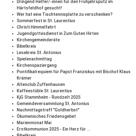
Dringend Helfer/-innen für den Frühjahrsputz im
Härtsfeldhof gesucht!
Wer hat eine Tischtennisplatte zu verschenken?
Sommerfest in St. Laurentius
Christi Himmelfahrt
Jugendgottesdienst in Zum Guten Hirten
Kirchengemeinderäte
Bibelkreis
Lesekreis St. Antonius
Spielenachmittag
Kirchenspaziergang
Pontifikalrequiem für Papst Franziskus mit Bischof Klaus
Krämer
Altenclub Zuffenhausen
Kaffeestüble St. Laurentius
KjG Stammheim - Rundzelt 2025
Gemeindeversammlung St. Antonius
Nachmittagstreff "Goldherbst"
Ökumenisches Friedensgebet
Marienmonat Mai
Erstkommunion 2025 - Ein Herz für ...
Bibelkreis