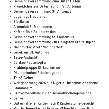
Gemeindeversammlung Zum Guten Hirten
Projektchor zur Osternacht in St. Antonius
Gemeindeversammlung St. Antonius
Jugendgottesdienst
Bibelkreis
Altenclub Zuffenhausen
Kaffestüble St. Laurentius
Gemeindeversammlung St. Laurentius
Gemeindeversammlung Zur Heiligsten Dreifaltigkeit
Nachmittagstreff "Goldherbst"
Lesekreis St. Antonius
Taizé-Andacht
Caritas-Fastenopfer
Krabbelgruppe St. Laurentius
Ökumenisches Friedensgebet
Taizé-Gebet
Weltgebetstag 2026 aus Nigeria - Informationsabend
Stammheim
Firmvorbereitung in der Gesamtkirchengemeinde
Danke
Gut erhaltener Kindertisch & Kinderstühle gesucht!
Mobile Jugendarbeit Freiberg/Mönchfeld und Rot