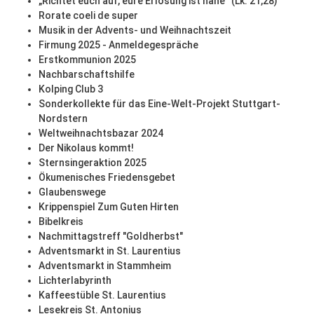
„Richtet euch auf, eure Erlösung ist nahe“ (Lk. 21,28)
Rorate coeli de super
Musik in der Advents- und Weihnachtszeit
Firmung 2025 - Anmeldegespräche
Erstkommunion 2025
Nachbarschaftshilfe
Kolping Club 3
Sonderkollekte für das Eine-Welt-Projekt Stuttgart-
Nordstern
Weltweihnachtsbazar 2024
Der Nikolaus kommt!
Sternsingeraktion 2025
Ökumenisches Friedensgebet
Glaubenswege
Krippenspiel Zum Guten Hirten
Bibelkreis
Nachmittagstreff "Goldherbst"
Adventsmarkt in St. Laurentius
Adventsmarkt in Stammheim
Lichterlabyrinth
Kaffeestüble St. Laurentius
Lesekreis St. Antonius