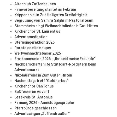
Altenclub Zuffenhausen
Firmvorbereitung startet im Februar
Krippenspiel in Zur Heiligsten Dreifaltigkeit
Begrüßung von Samira Saljihi im Pastoralteam
Stammheim singt Weihnachtslieder in Gut-Hirten
Kirchenchor St. Laurentius
Adventsmeditation
Sternsingeraktion 2026
Rorate coeli de super
Weltweihnachtsbasar 2025
Erstkommunion 2026 - „Ihr seid meine Freunde“
Nachbarschaftshilfe Stuttgart-Nordstern beim
Adventsmarkt
Nikolausfeier in Zum Guten Hirten
Nachmittagstreff "Goldherbst"
Kirchenchor CanTonus
Bußfeiern im Advent
Lesekreis St. Antonius
Firmung 2026 - Anmeldegespräche
Pfarrbüros geschlossen
Adventssingen „Zuffendraußen“