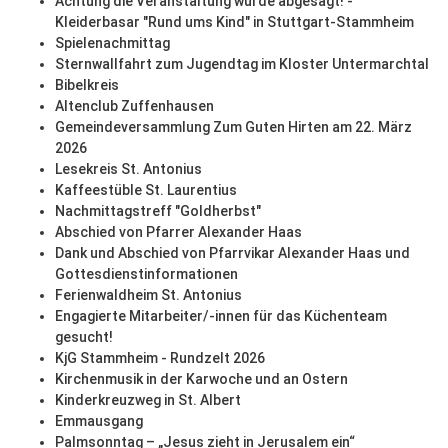
Achtung die Veranstaltung wurde abgesagt! -
Kleiderbasar "Rund ums Kind" in Stuttgart-Stammheim
Spielenachmittag
Sternwallfahrt zum Jugendtag im Kloster Untermarchtal
Bibelkreis
Altenclub Zuffenhausen
Gemeindeversammlung Zum Guten Hirten am 22. März
2026
Lesekreis St. Antonius
Kaffeestüble St. Laurentius
Nachmittagstreff "Goldherbst"
Abschied von Pfarrer Alexander Haas
Dank und Abschied von Pfarrvikar Alexander Haas und
Gottesdienstinformationen
Ferienwaldheim St. Antonius
Engagierte Mitarbeiter/-innen für das Küchenteam
gesucht!
KjG Stammheim - Rundzelt 2026
Kirchenmusik in der Karwoche und an Ostern
Kinderkreuzweg in St. Albert
Emmausgang
Palmsonntag – „Jesus zieht in Jerusalem ein“