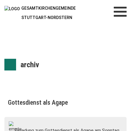
GESAMTKIRCHENGEMEINDE
Toggl
navig
STUTTGART-NORDSTERN
archiv
Gottesdienst als Agape
Einladung zum Gottesdienst als Agape am Sonntag,