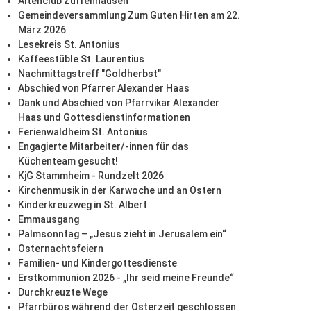
Altenclub Zuffenhausen
Gemeindeversammlung Zum Guten Hirten am 22.
März 2026
Lesekreis St. Antonius
Kaffeestüble St. Laurentius
Nachmittagstreff "Goldherbst"
Abschied von Pfarrer Alexander Haas
Dank und Abschied von Pfarrvikar Alexander
Haas und Gottesdienstinformationen
Ferienwaldheim St. Antonius
Engagierte Mitarbeiter/-innen für das
Küchenteam gesucht!
KjG Stammheim - Rundzelt 2026
Kirchenmusik in der Karwoche und an Ostern
Kinderkreuzweg in St. Albert
Emmausgang
Palmsonntag – „Jesus zieht in Jerusalem ein“
Osternachtsfeiern
Familien- und Kindergottesdienste
Erstkommunion 2026 - „Ihr seid meine Freunde“
Durchkreuzte Wege
Pfarrbüros während der Osterzeit geschlossen