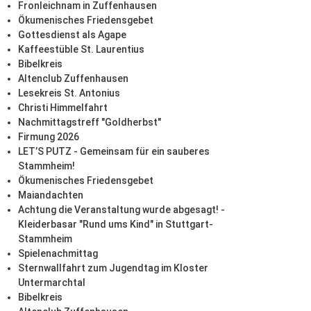
Fronleichnam in Zuffenhausen
Ökumenisches Friedensgebet
Gottesdienst als Agape
Kaffeestüble St. Laurentius
Bibelkreis
Altenclub Zuffenhausen
Lesekreis St. Antonius
Christi Himmelfahrt
Nachmittagstreff "Goldherbst"
Firmung 2026
LET’S PUTZ - Gemeinsam für ein sauberes
Stammheim!
Ökumenisches Friedensgebet
Maiandachten
Achtung die Veranstaltung wurde abgesagt! -
Kleiderbasar "Rund ums Kind" in Stuttgart-
Stammheim
Spielenachmittag
Sternwallfahrt zum Jugendtag im Kloster
Untermarchtal
Bibelkreis