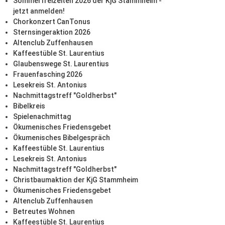
Sommerfreizeiten 2026 der KjG Stammheim -
jetzt anmelden!
Chorkonzert CanTonus
Sternsingeraktion 2026
Altenclub Zuffenhausen
Kaffeestüble St. Laurentius
Glaubenswege St. Laurentius
Frauenfasching 2026
Lesekreis St. Antonius
Nachmittagstreff "Goldherbst"
Bibelkreis
Spielenachmittag
Ökumenisches Friedensgebet
Ökumenisches Bibelgespräch
Kaffeestüble St. Laurentius
Lesekreis St. Antonius
Nachmittagstreff "Goldherbst"
Christbaumaktion der KjG Stammheim
Ökumenisches Friedensgebet
Altenclub Zuffenhausen
Betreutes Wohnen
Kaffeestüble St. Laurentius