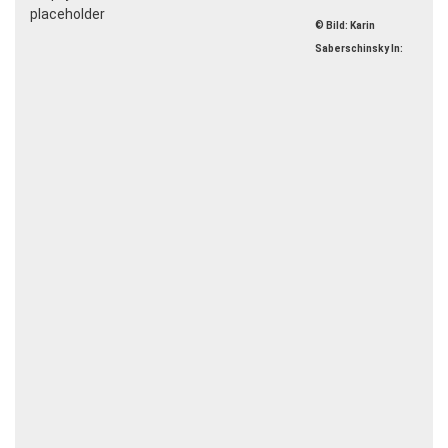
© Bild:
Karin
Saberschinsky In: