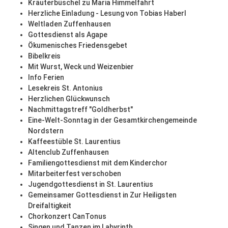
Kräuterbüschel zu Maria Himmelfahrt
Herzliche Einladung - Lesung von Tobias Haberl
Weltladen Zuffenhausen
Gottesdienst als Agape
Ökumenisches Friedensgebet
Bibelkreis
Mit Wurst, Weck und Weizenbier
Info Ferien
Lesekreis St. Antonius
Herzlichen Glückwunsch
Nachmittagstreff "Goldherbst"
Eine-Welt-Sonntag in der Gesamtkirchengemeinde
Nordstern
Kaffeestüble St. Laurentius
Altenclub Zuffenhausen
Familiengottesdienst mit dem Kinderchor
Mitarbeiterfest verschoben
Jugendgottesdienst in St. Laurentius
Gemeinsamer Gottesdienst in Zur Heiligsten
Dreifaltigkeit
Chorkonzert CanTonus
Singen und Tanzen im Labyrinth