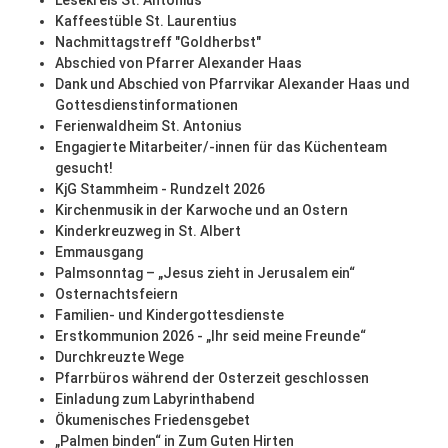
Lesekreis St. Antonius
Kaffeestüble St. Laurentius
Nachmittagstreff "Goldherbst"
Abschied von Pfarrer Alexander Haas
Dank und Abschied von Pfarrvikar Alexander Haas und
Gottesdienstinformationen
Ferienwaldheim St. Antonius
Engagierte Mitarbeiter/-innen für das Küchenteam
gesucht!
KjG Stammheim - Rundzelt 2026
Kirchenmusik in der Karwoche und an Ostern
Kinderkreuzweg in St. Albert
Emmausgang
Palmsonntag – „Jesus zieht in Jerusalem ein“
Osternachtsfeiern
Familien- und Kindergottesdienste
Erstkommunion 2026 - „Ihr seid meine Freunde“
Durchkreuzte Wege
Pfarrbüros während der Osterzeit geschlossen
Einladung zum Labyrinthabend
Ökumenisches Friedensgebet
„Palmen binden“ in Zum Guten Hirten