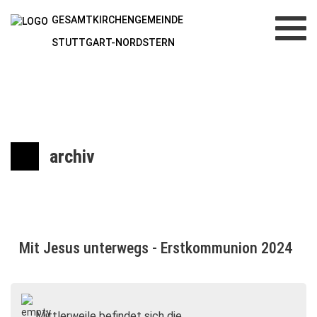
GESAMTKIRCHENGEMEINDE
Toggl
navig
STUTTGART-NORDSTERN
archiv
Mit Jesus unterwegs - Erstkommunion 2024
Mittlerweile befindet sich die