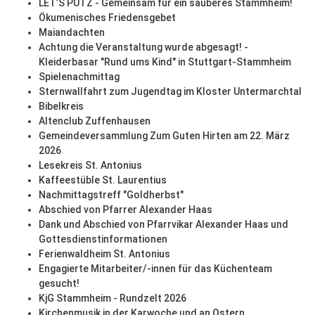
LET’S PUTZ - Gemeinsam für ein sauberes Stammheim!
Ökumenisches Friedensgebet
Maiandachten
Achtung die Veranstaltung wurde abgesagt! -
Kleiderbasar "Rund ums Kind" in Stuttgart-Stammheim
Spielenachmittag
Sternwallfahrt zum Jugendtag im Kloster Untermarchtal
Bibelkreis
Altenclub Zuffenhausen
Gemeindeversammlung Zum Guten Hirten am 22. März
2026
Lesekreis St. Antonius
Kaffeestüble St. Laurentius
Nachmittagstreff "Goldherbst"
Abschied von Pfarrer Alexander Haas
Dank und Abschied von Pfarrvikar Alexander Haas und
Gottesdienstinformationen
Ferienwaldheim St. Antonius
Engagierte Mitarbeiter/-innen für das Küchenteam
gesucht!
KjG Stammheim - Rundzelt 2026
Kirchenmusik in der Karwoche und an Ostern