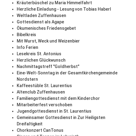
Kräuterbüschel zu Maria Himmelfahrt
Herzliche Einladung - Lesung von Tobias Haberl
Weltladen Zuffenhausen
Gottesdienst als Agape
Ökumenisches Friedensgebet
Bibelkreis
Mit Wurst, Weck und Weizenbier
Info Ferien
Lesekreis St. Antonius
Herzlichen Glückwunsch
Nachmittagstreff "Goldherbst"
Eine-Welt-Sonntag in der Gesamtkirchengemeinde
Nordstern
Kaffeestüble St. Laurentius
Altenclub Zuffenhausen
Familiengottesdienst mit dem Kinderchor
Mitarbeiterfest verschoben
Jugendgottesdienst in St. Laurentius
Gemeinsamer Gottesdienst in Zur Heiligsten
Dreifaltigkeit
Chorkonzert CanTonus