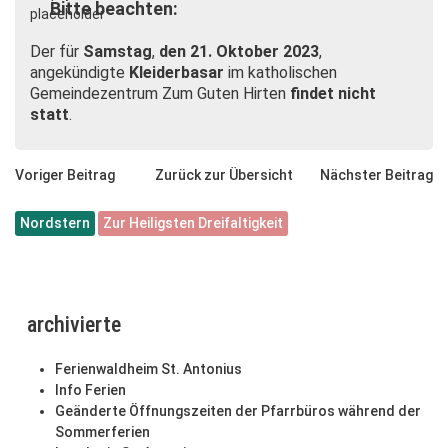
Bitte beachten:
Der für
Samstag
,
den 21. Oktober 2023
,
angekündigte
Kleiderbasar
im katholischen
Gemeindezentrum Zum Guten Hirten
findet nicht
statt
.
Voriger Beitrag
Zurück zur Übersicht
Nächster Beitrag
Nordstern
Zur Heiligsten Dreifaltigkeit
archivierte
Ferienwaldheim St. Antonius
Info Ferien
Geänderte Öffnungszeiten der Pfarrbüros während der
Sommerferien