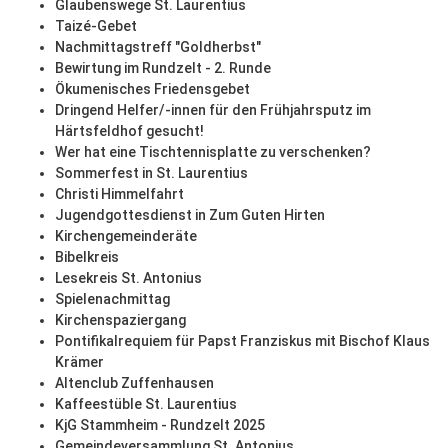
Glaubenswege St. Laurentius
Taizé-Gebet
Nachmittagstreff "Goldherbst"
Bewirtung im Rundzelt - 2. Runde
Ökumenisches Friedensgebet
Dringend Helfer/-innen für den Frühjahrsputz im
Härtsfeldhof gesucht!
Wer hat eine Tischtennisplatte zu verschenken?
Sommerfest in St. Laurentius
Christi Himmelfahrt
Jugendgottesdienst in Zum Guten Hirten
Kirchengemeinderäte
Bibelkreis
Lesekreis St. Antonius
Spielenachmittag
Kirchenspaziergang
Pontifikalrequiem für Papst Franziskus mit Bischof Klaus
Krämer
Altenclub Zuffenhausen
Kaffeestüble St. Laurentius
KjG Stammheim - Rundzelt 2025
Gemeindeversammlung St. Antonius