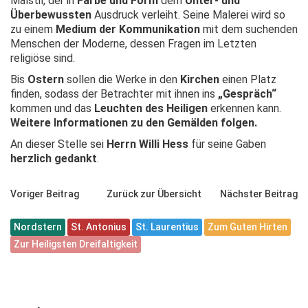
Malstil, der in
Farbe und Form
dem
Unter- und
Überbewussten
Ausdruck verleiht. Seine Malerei wird so
zu einem
Medium der Kommunikation
mit dem suchenden
Menschen der Moderne, dessen Fragen im Letzten
religiöse sind.
Bis
Ostern
sollen die Werke in den
Kirchen
einen Platz
finden, sodass der Betrachter mit ihnen ins
„Gespräch“
kommen und das
Leuchten des Heiligen
erkennen kann.
Weitere Informationen zu den Gemälden folgen.
An dieser Stelle sei
Herrn Willi Hess
für seine Gaben
herzlich gedankt
.
Voriger Beitrag
Zurück zur Übersicht
Nächster Beitrag
Nordstern
St. Antonius
St. Laurentius
Zum Guten Hirten
Zur Heiligsten Dreifaltigkeit