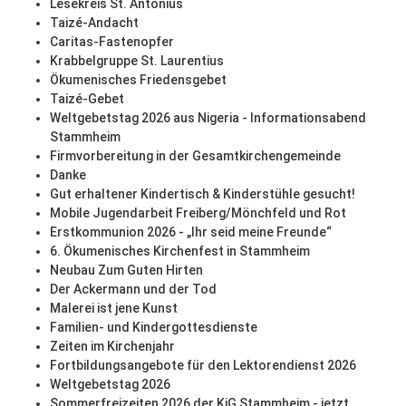
Lesekreis St. Antonius
Taizé-Andacht
Caritas-Fastenopfer
Krabbelgruppe St. Laurentius
Ökumenisches Friedensgebet
Taizé-Gebet
Weltgebetstag 2026 aus Nigeria - Informationsabend
Stammheim
Firmvorbereitung in der Gesamtkirchengemeinde
Danke
Gut erhaltener Kindertisch & Kinderstühle gesucht!
Mobile Jugendarbeit Freiberg/Mönchfeld und Rot
Erstkommunion 2026 - „Ihr seid meine Freunde“
6. Ökumenisches Kirchenfest in Stammheim
Neubau Zum Guten Hirten
Der Ackermann und der Tod
Malerei ist jene Kunst
Familien- und Kindergottesdienste
Zeiten im Kirchenjahr
Fortbildungsangebote für den Lektorendienst 2026
Weltgebetstag 2026
Sommerfreizeiten 2026 der KjG Stammheim - jetzt