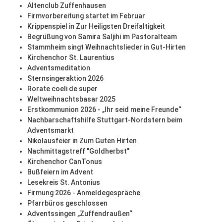
Altenclub Zuffenhausen
Firmvorbereitung startet im Februar
Krippenspiel in Zur Heiligsten Dreifaltigkeit
Begrüßung von Samira Saljihi im Pastoralteam
Stammheim singt Weihnachtslieder in Gut-Hirten
Kirchenchor St. Laurentius
Adventsmeditation
Sternsingeraktion 2026
Rorate coeli de super
Weltweihnachtsbasar 2025
Erstkommunion 2026 - „Ihr seid meine Freunde“
Nachbarschaftshilfe Stuttgart-Nordstern beim
Adventsmarkt
Nikolausfeier in Zum Guten Hirten
Nachmittagstreff "Goldherbst"
Kirchenchor CanTonus
Bußfeiern im Advent
Lesekreis St. Antonius
Firmung 2026 - Anmeldegespräche
Pfarrbüros geschlossen
Adventssingen „Zuffendraußen“