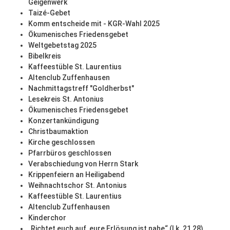
Geigenwerk
Taizé-Gebet
Komm entscheide mit - KGR-Wahl 2025
Ökumenisches Friedensgebet
Weltgebetstag 2025
Bibelkreis
Kaffeestüble St. Laurentius
Altenclub Zuffenhausen
Nachmittagstreff "Goldherbst"
Lesekreis St. Antonius
Ökumenisches Friedensgebet
Konzertankündigung
Christbaumaktion
Kirche geschlossen
Pfarrbüros geschlossen
Verabschiedung von Herrn Stark
Krippenfeiern an Heiligabend
Weihnachtschor St. Antonius
Kaffeestüble St. Laurentius
Altenclub Zuffenhausen
Kinderchor
„Richtet euch auf, eure Erlösung ist nahe“ (Lk. 21,28)