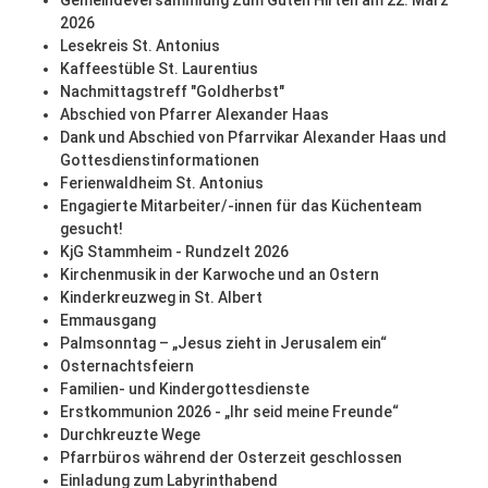
Gemeindeversammlung Zum Guten Hirten am 22. März
2026
Lesekreis St. Antonius
Kaffeestüble St. Laurentius
Nachmittagstreff "Goldherbst"
Abschied von Pfarrer Alexander Haas
Dank und Abschied von Pfarrvikar Alexander Haas und
Gottesdienstinformationen
Ferienwaldheim St. Antonius
Engagierte Mitarbeiter/-innen für das Küchenteam
gesucht!
KjG Stammheim - Rundzelt 2026
Kirchenmusik in der Karwoche und an Ostern
Kinderkreuzweg in St. Albert
Emmausgang
Palmsonntag – „Jesus zieht in Jerusalem ein“
Osternachtsfeiern
Familien- und Kindergottesdienste
Erstkommunion 2026 - „Ihr seid meine Freunde“
Durchkreuzte Wege
Pfarrbüros während der Osterzeit geschlossen
Einladung zum Labyrinthabend