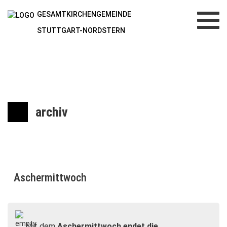
GESAMTKIRCHENGEMEINDE
Toggl
navig
STUTTGART-NORDSTERN
archiv
Aschermittwoch
Mit dem
Aschermittwoch endet die