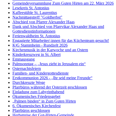
Gemeindeversammlung Zum Guten Hirten am 22. März 2026
Lesekreis St. Antonius
Kaffeestüble St. Laurentius
Nachmittagstreff "Goldherbst"
Abschied von Pfarrer Alexander Haas
Dank und Abschied von Pfarrvikar Alexander Haas und
Gottesdienstinformationen
Ferienwaldheim St. Antonius
Engagierte Mitarbeiter/-innen für das Küchenteam gesucht!
KjG Stammheim - Rundzelt 2026
Kirchenmusik in der Karwoche und an Ostern
Kinderkreuzweg in St. Albert
Emmausgang
Palmsonntag – „Jesus zieht in Jerusalem ein“
Osternachtsfeiern
Familien- und Kindergottesdienste
Erstkommunion 2026 - „Ihr seid meine Freunde“
Durchkreuzte Wege
Pfarrbüros während der Osterzeit geschlossen
Einladung zum Labyrinthabend
Ökumenisches Friedensgebet
„Palmen binden“ in Zum Guten Hirten
6. Ökumenisches Kirchenfest
Pfarrbüros geschlossen
Herbstreise der Gut-Hirten-Gemeinde