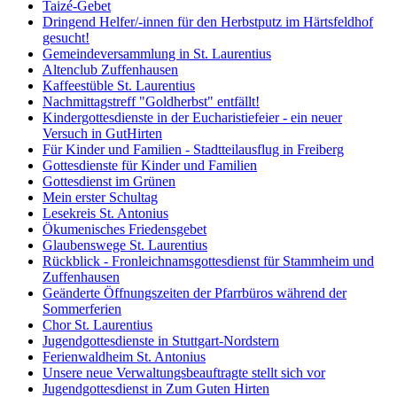
Taizé-Gebet
Dringend Helfer/-innen für den Herbstputz im Härtsfeldhof
gesucht!
Gemeindeversammlung in St. Laurentius
Altenclub Zuffenhausen
Kaffeestüble St. Laurentius
Nachmittagstreff "Goldherbst" entfällt!
Kindergottesdienste in der Eucharistiefeier - ein neuer
Versuch in GutHirten
Für Kinder und Familien - Stadtteilausflug in Freiberg
Gottesdienste für Kinder und Familien
Gottesdienst im Grünen
Mein erster Schultag
Lesekreis St. Antonius
Ökumenisches Friedensgebet
Glaubenswege St. Laurentius
Rückblick - Fronleichnamsgottesdienst für Stammheim und
Zuffenhausen
Geänderte Öffnungszeiten der Pfarrbüros während der
Sommerferien
Chor St. Laurentius
Jugendgottesdienste in Stuttgart-Nordstern
Ferienwaldheim St. Antonius
Unsere neue Verwaltungsbeauftragte stellt sich vor
Jugendgottesdienst in Zum Guten Hirten