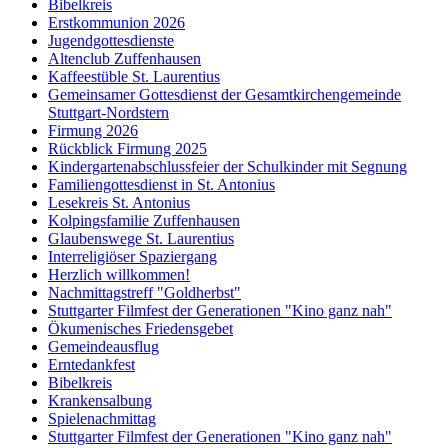
Bibelkreis
Erstkommunion 2026
Jugendgottesdienste
Altenclub Zuffenhausen
Kaffeestüble St. Laurentius
Gemeinsamer Gottesdienst der Gesamtkirchengemeinde
Stuttgart-Nordstern
Firmung 2026
Rückblick Firmung 2025
Kindergartenabschlussfeier der Schulkinder mit Segnung
Familiengottesdienst in St. Antonius
Lesekreis St. Antonius
Kolpingsfamilie Zuffenhausen
Glaubenswege St. Laurentius
Interreligiöser Spaziergang
Herzlich willkommen!
Nachmittagstreff "Goldherbst"
Stuttgarter Filmfest der Generationen "Kino ganz nah"
Ökumenisches Friedensgebet
Gemeindeausflug
Erntedankfest
Bibelkreis
Krankensalbung
Spielenachmittag
Stuttgarter Filmfest der Generationen "Kino ganz nah"