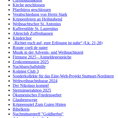
Christbaumaktion
Kirche geschlossen
Pfarrbüros geschlossen
Verabschiedung von Herrn Stark
Krippenfeiern an Heiligabend
Weihnachtschor St. Antonius
Kaffeestüble St. Laurentius
Altenclub Zuffenhausen
Kinderchor
„Richtet euch auf, eure Erlösung ist nahe“ (Lk. 21,28)
Rorate coeli de super
Musik in der Advents- und Weihnachtszeit
Firmung 2025 - Anmeldegespräche
Erstkommunion 2025
Nachbarschaftshilfe
Kolping Club 3
Sonderkollekte für das Eine-Welt-Projekt Stuttgart-Nordstern
Weltweihnachtsbazar 2024
Der Nikolaus kommt!
Sternsingeraktion 2025
Ökumenisches Friedensgebet
Glaubenswege
Krippenspiel Zum Guten Hirten
Bibelkreis
Nachmittagstreff "Goldherbst"