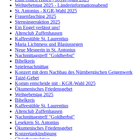
Weltgebetstag 2025 - Länderinformationsabend
St. Antonius - KGR-Wahl 2025
Frauenfasching 2025
Sternsingeraktion 2025
Ein Engel verlässt uns!
Altenclub Zuffenhausen
Kaffeestüble St. Laurentius
Maria Lichtmess und Blasiussegen
Neue Mesnerin in St. Antonius
Nachmittagstreff "Goldherbst"
Bibelkreis
Spielenachmittag
Konzert mit dem Nachbau des Nürnbergischen Geigenwerk
Taizé-Gebet
Komm entscheide mit - KGR-Wahl 2025
Ökumenisches Friedensgebet
Weltgebetstag 2025
Bibelkreis
Kaffeestüble St. Laurentius
Altenclub Zuffenhausen
Nachmittagstreff "Goldherbst"
Lesekreis St. Antonius
Ökumenisches Friedensgebet
Konzertankündigung