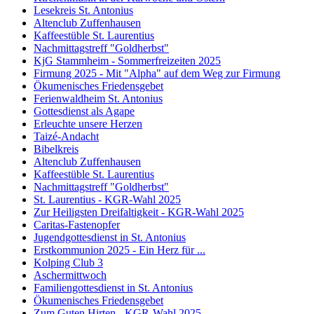
Lesekreis St. Antonius
Altenclub Zuffenhausen
Kaffeestüble St. Laurentius
Nachmittagstreff "Goldherbst"
KjG Stammheim - Sommerfreizeiten 2025
Firmung 2025 - Mit "Alpha" auf dem Weg zur Firmung
Ökumenisches Friedensgebet
Ferienwaldheim St. Antonius
Gottesdienst als Agape
Erleuchte unsere Herzen
Taizé-Andacht
Bibelkreis
Altenclub Zuffenhausen
Kaffeestüble St. Laurentius
Nachmittagstreff "Goldherbst"
St. Laurentius - KGR-Wahl 2025
Zur Heiligsten Dreifaltigkeit - KGR-Wahl 2025
Caritas-Fastenopfer
Jugendgottesdienst in St. Antonius
Erstkommunion 2025 - Ein Herz für ...
Kolping Club 3
Aschermittwoch
Familiengottesdienst in St. Antonius
Ökumenisches Friedensgebet
Zum Guten Hirten - KGR-Wahl 2025