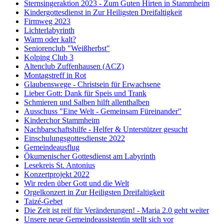
Sternsingeraktion 2023 - Zum Guten Hirten in Stammheim
Kindergottesdienst in Zur Heiligsten Dreifaltigkeit
Firmweg 2023
Lichterlabyrinth
Warm oder kalt?
Seniorenclub "Weißherbst"
Kolping Club 3
Altenclub Zuffenhausen (ACZ)
Montagstreff in Rot
Glaubenswege - Christsein für Erwachsene
Lieber Gott: Dank für Speis und Trank
Schmieren und Salben hilft allenthalben
Ausschuss "Eine Welt - Gemeinsam Füreinander"
Kinderchor Stammheim
Nachbarschaftshilfe - Helfer & Unterstützer gesucht
Einschulungsgottesdienste 2022
Gemeindeausflug
Ökumenischer Gottesdienst am Labyrinth
Lesekreis St. Antonius
Konzertprojekt 2022
Wir reden über Gott und die Welt
Orgelkonzert in Zur Heiligsten Dreifaltigkeit
Taizé-Gebet
Die Zeit ist reif für Veränderungen! - Maria 2.0 geht weiter
Unsere neue Gemeindeassistentin stellt sich vor