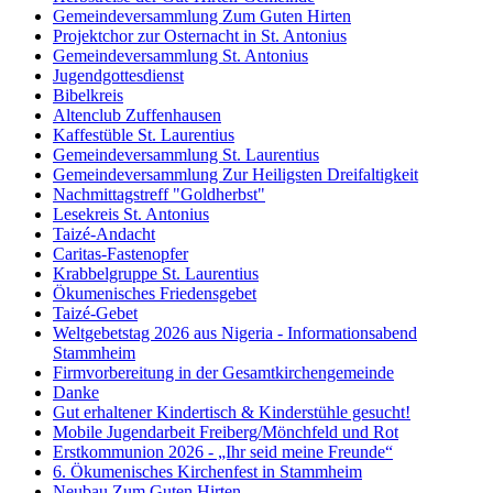
Gemeindeversammlung Zum Guten Hirten
Projektchor zur Osternacht in St. Antonius
Gemeindeversammlung St. Antonius
Jugendgottesdienst
Bibelkreis
Altenclub Zuffenhausen
Kaffestüble St. Laurentius
Gemeindeversammlung St. Laurentius
Gemeindeversammlung Zur Heiligsten Dreifaltigkeit
Nachmittagstreff "Goldherbst"
Lesekreis St. Antonius
Taizé-Andacht
Caritas-Fastenopfer
Krabbelgruppe St. Laurentius
Ökumenisches Friedensgebet
Taizé-Gebet
Weltgebetstag 2026 aus Nigeria - Informationsabend
Stammheim
Firmvorbereitung in der Gesamtkirchengemeinde
Danke
Gut erhaltener Kindertisch & Kinderstühle gesucht!
Mobile Jugendarbeit Freiberg/Mönchfeld und Rot
Erstkommunion 2026 - „Ihr seid meine Freunde“
6. Ökumenisches Kirchenfest in Stammheim
Neubau Zum Guten Hirten