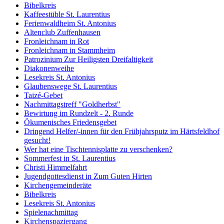
Bibelkreis
Kaffeestüble St. Laurentius
Ferienwaldheim St. Antonius
Altenclub Zuffenhausen
Fronleichnam in Rot
Fronleichnam in Stammheim
Patrozinium Zur Heiligsten Dreifaltigkeit
Diakonenweihe
Lesekreis St. Antonius
Glaubenswege St. Laurentius
Taizé-Gebet
Nachmittagstreff "Goldherbst"
Bewirtung im Rundzelt - 2. Runde
Ökumenisches Friedensgebet
Dringend Helfer/-innen für den Frühjahrsputz im Härtsfeldhof
gesucht!
Wer hat eine Tischtennisplatte zu verschenken?
Sommerfest in St. Laurentius
Christi Himmelfahrt
Jugendgottesdienst in Zum Guten Hirten
Kirchengemeinderäte
Bibelkreis
Lesekreis St. Antonius
Spielenachmittag
Kirchenspaziergang