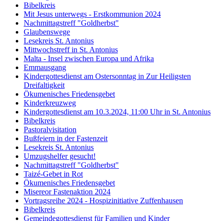
Bibelkreis
Mit Jesus unterwegs - Erstkommunion 2024
Nachmittagstreff "Goldherbst"
Glaubenswege
Lesekreis St. Antonius
Mittwochstreff in St. Antonius
Malta - Insel zwischen Europa und Afrika
Emmausgang
Kindergottesdienst am Ostersonntag in Zur Heiligsten
Dreifaltigkeit
Ökumenisches Friedensgebet
Kinderkreuzweg
Kindergottesdienst am 10.3.2024, 11:00 Uhr in St. Antonius
Bibelkreis
Pastoralvisitation
Bußfeiern in der Fastenzeit
Lesekreis St. Antonius
Umzugshelfer gesucht!
Nachmittagstreff "Goldherbst"
Taizé-Gebet in Rot
Ökumenisches Friedensgebet
Misereor Fastenaktion 2024
Vortragsreihe 2024 - Hospizinitiative Zuffenhausen
Bibelkreis
Gemeindegottesdienst für Familien und Kinder