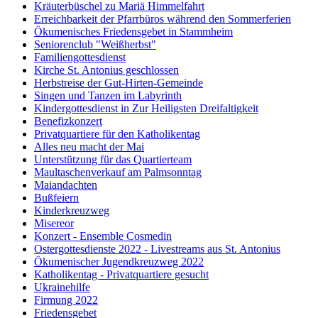
Kräuterbüschel zu Mariä Himmelfahrt
Erreichbarkeit der Pfarrbüros während den Sommerferien
Ökumenisches Friedensgebet in Stammheim
Seniorenclub "Weißherbst"
Familiengottesdienst
Kirche St. Antonius geschlossen
Herbstreise der Gut-Hirten-Gemeinde
Singen und Tanzen im Labyrinth
Kindergottesdienst in Zur Heiligsten Dreifaltigkeit
Benefizkonzert
Privatquartiere für den Katholikentag
Alles neu macht der Mai
Unterstützung für das Quartierteam
Maultaschenverkauf am Palmsonntag
Maiandachten
Bußfeiern
Kinderkreuzweg
Misereor
Konzert - Ensemble Cosmedin
Ostergottesdienste 2022 - Livestreams aus St. Antonius
Ökumenischer Jugendkreuzweg 2022
Katholikentag - Privatquartiere gesucht
Ukrainehilfe
Firmung 2022
Friedensgebet