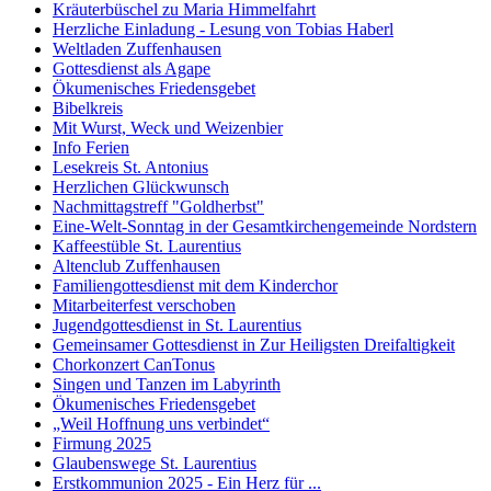
Kräuterbüschel zu Maria Himmelfahrt
Herzliche Einladung - Lesung von Tobias Haberl
Weltladen Zuffenhausen
Gottesdienst als Agape
Ökumenisches Friedensgebet
Bibelkreis
Mit Wurst, Weck und Weizenbier
Info Ferien
Lesekreis St. Antonius
Herzlichen Glückwunsch
Nachmittagstreff "Goldherbst"
Eine-Welt-Sonntag in der Gesamtkirchengemeinde Nordstern
Kaffeestüble St. Laurentius
Altenclub Zuffenhausen
Familiengottesdienst mit dem Kinderchor
Mitarbeiterfest verschoben
Jugendgottesdienst in St. Laurentius
Gemeinsamer Gottesdienst in Zur Heiligsten Dreifaltigkeit
Chorkonzert CanTonus
Singen und Tanzen im Labyrinth
Ökumenisches Friedensgebet
„Weil Hoffnung uns verbindet“
Firmung 2025
Glaubenswege St. Laurentius
Erstkommunion 2025 - Ein Herz für ...