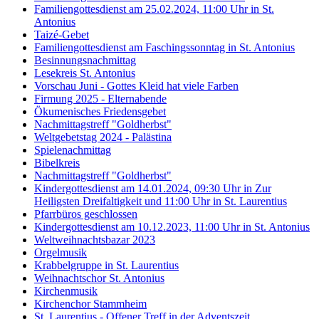
Familiengottesdienst am 25.02.2024, 11:00 Uhr in St.
Antonius
Taizé-Gebet
Familiengottesdienst am Faschingssonntag in St. Antonius
Besinnungsnachmittag
Lesekreis St. Antonius
Vorschau Juni - Gottes Kleid hat viele Farben
Firmung 2025 - Elternabende
Ökumenisches Friedensgebet
Nachmittagstreff "Goldherbst"
Weltgebetstag 2024 - Palästina
Spielenachmittag
Bibelkreis
Nachmittagstreff "Goldherbst"
Kindergottesdienst am 14.01.2024, 09:30 Uhr in Zur
Heiligsten Dreifaltigkeit und 11:00 Uhr in St. Laurentius
Pfarrbüros geschlossen
Kindergottesdienst am 10.12.2023, 11:00 Uhr in St. Antonius
Weltweihnachtsbazar 2023
Orgelmusik
Krabbelgruppe in St. Laurentius
Weihnachtschor St. Antonius
Kirchenmusik
Kirchenchor Stammheim
St. Laurentius - Offener Treff in der Adventszeit