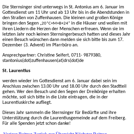
Die Sternsinger sind unterwegs i
n St. Antonius am 6. Januar im
Gottesdienst um 11 Uhr und ab 13 Uhr bis in die Abendstunden in
den Straßen von Zuffenhausen. Die kleinen und großen Könige
bringen den Segen
in die Häuser und wollen mit
„20*C+M+B+24“
ihren Liedern die Herzen der Menschen erfreuen. Wenn sie im
letzten Jahr noch keinen Sternsingerbesuch hatten und dieses Jahr
einen Besuch wünschen dann melden sie sich bitte bis zum 17.
Dezember (3. Advent) im Pfarrbüro an.
Ansprechpartner: Christine Seifert, 0711- 9879380,
stantonius(dot)zuffenhausen(at)drs(dot)de
St. Laurentius
werden wieder im Gottesdienst am 6. Januar dabei sein im
Anschluss zwischen 13.00 Uhr und 18.00 Uhr durch den Stadtteil
gehen. Wer den Besuch und den Segen der Dreikönige erhalten
möchte, soll sich bitte in die Liste eintragen, die in der
Laurentiuskirche aufliegt.
Dieses Jahr sammeln die Sternsinger für Bedürfte und ihre
Unterstützung durch die Laurentiusgemeinde auf dem Freiberg.
Für alle Spenden jetzt schon danke!