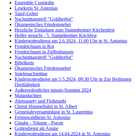
Ensemble Cosmedin
Lesekreis St. Antonius
Taizé-Gebet
Nachmittagstreff "Goldherbst"
Ökumenisches Friedensgebet
Herzliche Einladung zum Stammheimer Kirchenfest
Helfer gesucht - 5. Stammheimer Kirchfest
Kindergottesdienst am 2.6.2024, 11:00 Uhr in St. Antonius
Fronleichnam in Rot
Fronleichnam in Zuffenhausen
Nachmittagstreff "Goldherbst"
Bibelkreis
Ökumenisches Friedensgebet
Spielenachmittag
Kindergottesdienst am 5.5.2024, 09:30 Uhr in Zur Heiligsten
Dreifaltigkeit
Außerordentlicher missio-Sonntag 2024
Maiandachten
Abrissparty und Flohmarkt
Christi Himmelfahrt in St. Albert
Gemeindeversammlung in St. Laurentius
Ferienwaldheim St. Antonius
Glaube - Träume - Poesie
Gottesdienst als Agape
Kindergottesdienst am 14.04.2024 in St. Antonius