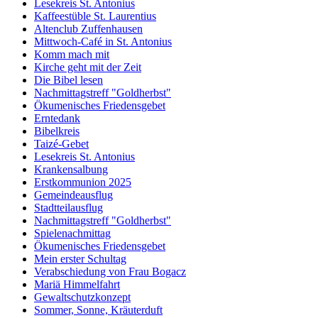
Lesekreis St. Antonius
Kaffeestüble St. Laurentius
Altenclub Zuffenhausen
Mittwoch-Café in St. Antonius
Komm mach mit
Kirche geht mit der Zeit
Die Bibel lesen
Nachmittagstreff "Goldherbst"
Ökumenisches Friedensgebet
Erntedank
Bibelkreis
Taizé-Gebet
Lesekreis St. Antonius
Krankensalbung
Erstkommunion 2025
Gemeindeausflug
Stadtteilausflug
Nachmittagstreff "Goldherbst"
Spielenachmittag
Ökumenisches Friedensgebet
Mein erster Schultag
Verabschiedung von Frau Bogacz
Mariä Himmelfahrt
Gewaltschutzkonzept
Sommer, Sonne, Kräuterduft