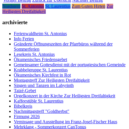
Voriger Beitrag
Zurück zur Übersicht
Nächster Beitrag
Nordstern
St. Antonius
St. Laurentius
Zum Guten Hirten
Zur
Heiligsten Dreifaltigkeit
archivierte
Ferienwaldheim St. Antonius
Info Ferien
Geänderte Öffnungszeiten der Pfarrbüros während der
Sommerferien
Lesekreis St. Antonius
Ökumenisches Friedensgebet
Gemeinsamer Gottesdienst mit der portugiesischen Gemeinde
Krabbelgruppe St. Laurentius
Ökumenisches Kirchfest in Rot
Montagstreff Zur Heiligsten Dreifaltigkeit
Singen und Tanzen im Labyrinth
Taizé-Gebet
Orgelkonzert in der Kirche Zur Heiligsten Dreifaltigkeit
Kaffeestüble St. Laurentius
Bibelkreis
Nachmittagstreff "Goldherbst"
Firmung 2026
Vernissage und Ausstellung im Franz-Josef-Fischer Haus
Mehrklang - Sommerkonzert CanTonus