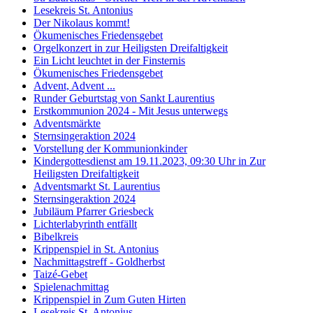
Lesekreis St. Antonius
Der Nikolaus kommt!
Ökumenisches Friedensgebet
Orgelkonzert in zur Heiligsten Dreifaltigkeit
Ein Licht leuchtet in der Finsternis
Ökumenisches Friedensgebet
Advent, Advent ...
Runder Geburtstag von Sankt Laurentius
Erstkommunion 2024 - Mit Jesus unterwegs
Adventsmärkte
Sternsingeraktion 2024
Vorstellung der Kommunionkinder
Kindergottesdienst am 19.11.2023, 09:30 Uhr in Zur
Heiligsten Dreifaltigkeit
Adventsmarkt St. Laurentius
Sternsingeraktion 2024
Jubiläum Pfarrer Griesbeck
Lichterlabyrinth entfällt
Bibelkreis
Krippenspiel in St. Antonius
Nachmittagstreff - Goldherbst
Taizé-Gebet
Spielenachmittag
Krippenspiel in Zum Guten Hirten
Lesekreis St. Antonius