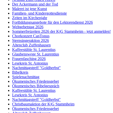
Der Ackermann und der Tod
Malerei ist jene Kunst
Familien- und Kindergottesdienste
Zeiten im Kirchenjahr
Fortbildungsangebote für den Lektorendienst 2026
Weltgebetstag 2026
Sommerfreizeiten 2026 der KjG Stammheim - jetzt anmelden!
Chorkonzert CanTonus
Sternsingeraktion 2026
Altenclub Zuffenhausen
Kaffeestüble St. Laurentius
Glaubenswege St. Laurentius
Frauenfasching 2026
Lesekreis St. Antonius
Nachmittagstreff "Goldherbst"
Bibelkreis
Spielenachmittag
Ökumenisches Friedensgebet
Ökumenisches Bibelgespräch
Kaffeestüble St. Laurentius
Lesekreis St. Antonius
Nachmittagstreff "Goldherbst"
Christbaumaktion der KjG Stammheim
Ökumenisches Friedensgebet