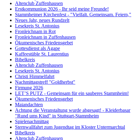
Altenclub Zuffenhausen
Erstkommunion 2026 - Ihr seid meine Freunde!
Stammheimer Kirchenfest - "Vielfalt. Gemeinsam. Feiern,"
Neues Jahr, neues Rundzelt
Lesekreis St. Antonius
Fronleichnam in Rot
Fronleichnam in Zuffenhausen
Ökumenisches Friedensgebet
Gottesdienst als Agape
Kaffeestüble St. Laurentius
Bibelkreis
Altenclub Zuffenhausen
Lesekreis St. Antonius
Christi Himmelfahrt
Nachmittagstreff "Goldherbst"
Firmung 2026
LET’S PUTZ - Gemeinsam für ein sauberes Stammheim!
Ökumenisches Friedensgebet
Maiandachten
Achtung die Veranstaltung wurde abgesagt! - Kleiderbasar
"Rund ums Kind" in Stuttgart-Stammheim
Spielenachmittag
Sternwallfahrt zum Jugendtag im Kloster Untermarchtal
Bibelkreis
Altenclub Zuffenhausen