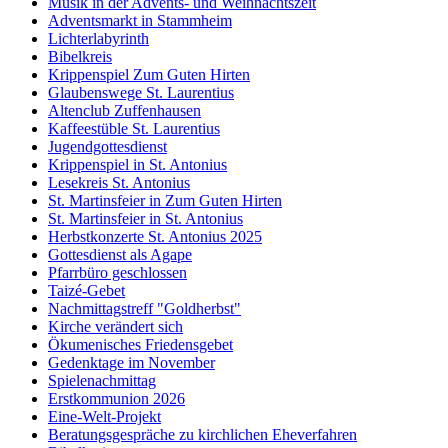
Musik in der Advents- und Weihnachtszeit
Adventsmarkt in Stammheim
Lichterlabyrinth
Bibelkreis
Krippenspiel Zum Guten Hirten
Glaubenswege St. Laurentius
Altenclub Zuffenhausen
Kaffeestüble St. Laurentius
Jugendgottesdienst
Krippenspiel in St. Antonius
Lesekreis St. Antonius
St. Martinsfeier in Zum Guten Hirten
St. Martinsfeier in St. Antonius
Herbstkonzerte St. Antonius 2025
Gottesdienst als Agape
Pfarrbüro geschlossen
Taizé-Gebet
Nachmittagstreff "Goldherbst"
Kirche verändert sich
Ökumenisches Friedensgebet
Gedenktage im November
Spielenachmittag
Erstkommunion 2026
Eine-Welt-Projekt
Beratungsgespräche zu kirchlichen Eheverfahren