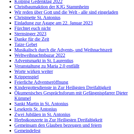
Kolping Gedenktag 2022
Christbaumaktion der KJG Stammheim
Wir reden über Gott und die Welt - alle sind eingeladen
Christmette St. Antonius
Einladung zur Agape am 22. Januar 2023
Fürchtet euch nicht
Sternsinger 2023
Danke für die Zeit
Taize Gebet
Musikalisch durch die Advents- und Weihnachtszeit
Weltweihnachtsbazar 2022
Adventsmarkt in St. Laurentius
Veranstaltung zu Maria 2.0 entfällt
Worte wirken weiter
Krippenspiel
Feierliche Adventseröffnung
Kindergottesdienste in Zur Heiligsten Dreifaltigkeit
Ökumenisches Gesprächsforum mit Gefängnispfarrer Dieter
Kümmel
Sankt Martin in St. Antonius
Lesekreis St. Antonius
Zwei Jubiläen in St. Antonius
Herbstkonzerte in Zur Heiligsten Dreifaltigkeit
Gemeinsam den Glauben bezeugen und feiern
Gemeindefest