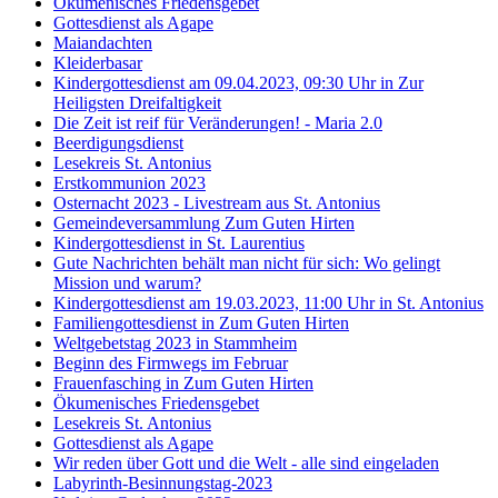
Ökumenisches Friedensgebet
Gottesdienst als Agape
Maiandachten
Kleiderbasar
Kindergottesdienst am 09.04.2023, 09:30 Uhr in Zur
Heiligsten Dreifaltigkeit
Die Zeit ist reif für Veränderungen! - Maria 2.0
Beerdigungsdienst
Lesekreis St. Antonius
Erstkommunion 2023
Osternacht 2023 - Livestream aus St. Antonius
Gemeindeversammlung Zum Guten Hirten
Kindergottesdienst in St. Laurentius
Gute Nachrichten behält man nicht für sich: Wo gelingt
Mission und warum?
Kindergottesdienst am 19.03.2023, 11:00 Uhr in St. Antonius
Familiengottesdienst in Zum Guten Hirten
Weltgebetstag 2023 in Stammheim
Beginn des Firmwegs im Februar
Frauenfasching in Zum Guten Hirten
Ökumenisches Friedensgebet
Lesekreis St. Antonius
Gottesdienst als Agape
Wir reden über Gott und die Welt - alle sind eingeladen
Labyrinth-Besinnungstag-2023