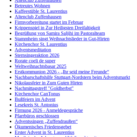
Altenclub Zuffenhausen
Betreutes Wohnen
Kaffeestüble St. Laurentius
Altenclub Zuffenhausen
Firmvorbereitung startet im Februar
Krippenspiel in Zur Heiligsten Dreifaltigkeit
Begrüßung von Samira Saljihi im Pastoralteam
Stammheim singt Weihnachtslieder in Gut-Hirten
Kirchenchor St. Laurentius
Adventsmeditation
Sternsingeraktion 2026
Rorate coeli de super
Weltweihnachtsbasar 2025
Erstkommunion 2026 - „Ihr seid meine Freunde“
Nachbarschaftshilfe Stuttgart-Nordstern beim Adventsmarkt
Nikolausfeier in Zum Guten Hirten
Nachmittagstreff "Goldherbst"
Kirchenchor CanTonus
Bußfeiern im Advent
Lesekreis St. Antonius
Firmung 2026 - Anmeldegespräche
Pfarrbüros geschlossen
Adventssingen „Zuffendraußen“
Ökumenisches Friedensgebet
Erster Advent in St. Laurentius