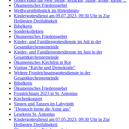
Gottes Haus hat viele Steine, gezackte, runde, große, kleine ...
Ökumenisches Friedensgebet
Weißwurstfrühstück im Hirtenbistro
Kindergottesdienst am 09.07.2023, 09:30 Uhr in Zur
Heiligsten Dreifaltigkeit
Bibelkreis
Sonderkollekten
Ökumenisches Friedensgebet
Kinder- und Familiengottesdienste im Juli in der
Gesamtkirchengemeinde
Kinder- und Familiengottesdienste im Juni in der
Gesamtkirchengemeinde
Ökumenisches Kirchfest in Rot
Vortrag "Kirche und Demokratie"
Weitere Fronleichnamsgottesdienste in der
Gesamtkirchengemeinde
Bibelkreis
Ökumenisches Friedensgebet
Fronleichnam 2023 in St. Antonius
Kirchenkonzert
Singen und Tanzen im Labyrinth
"Dennoch breite die Arme aus"
Lesekreis St. Antonius
Kindergottesdienst am 07.05.2023, 09:30 Uhr in Zur
Heiligsten Dreifaltigkeit