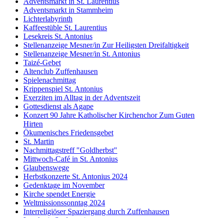
Adventsmarkt in St. Laurentius
Adventsmarkt in Stammheim
Lichterlabyrinth
Kaffeestüble St. Laurentius
Lesekreis St. Antonius
Stellenanzeige Mesner/in Zur Heiligsten Dreifaltigkeit
Stellenanzeige Mesner/in St. Antonius
Taizé-Gebet
Altenclub Zuffenhausen
Spielenachmittag
Krippenspiel St. Antonius
Exerziten im Alltag in der Adventszeit
Gottesdienst als Agape
Konzert 90 Jahre Katholischer Kirchenchor Zum Guten
Hirten
Ökumenisches Friedensgebet
St. Martin
Nachmittagstreff "Goldherbst"
Mittwoch-Café in St. Antonius
Glaubenswege
Herbstkonzerte St. Antonius 2024
Gedenktage im November
Kirche spendet Energie
Weltmissionssonntag 2024
Interreligiöser Spaziergang durch Zuffenhausen