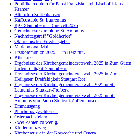
Pontifikalrequiem für Papst Franziskus mit Bischof Klaus
Krämer
Altenclub Zuffenhausen
Kaffeestüble St. Laurentius
KjG Stammheim - Rundzelt 2025
Gemeindeversammlung St. Antonius
Nachmittagstreff "Goldherbst"
Ökumenisches Friedensgebet
Marienmonat Mai
Erstkommunion 2025 - Ein Herz für ...
Bibelkreis
Ergebnisse der Kirchengemeinderatswahl 2025 in Zum Guten
Hirten Stuttgart-Stammheim
Ergebnisse der Kirchengemeinderatswahl 2025 in Zur
Heiligsten Dreifaltigkeit Stuttgart-Rot
Ergebnisse der Kirchengemeinderatswahl 2025 in St.
Laurentius Stuttgart-Freiberg
Ergebnisse der Kirchengemeinderatswahl 2025 in St.
Antonius von Padua Stuttgart-Zuffenhausen
Emmausgang
Pfarrbüros geschlossen
Osternachtsfeiern
Zwei Zahlen zu wenig...
Kinderkreuzweg
Kirchenmusik in der Karwoche und Ostern