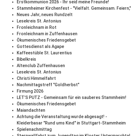
Erstkommunion 2026 - Ihr seid meine Freunde!
Stammheimer Kirchenfest - "Vielfalt. Gemeinsam. Feiern,"
Neues Jahr, neues Rundzelt
Lesekreis St. Antonius
Fronleichnam in Rot
Fronleichnam in Zuffenhausen
Ökumenisches Friedensgebet
Gottesdienst als Agape
Kaffeestüble St. Laurentius
Bibelkreis
Altenclub Zuffenhausen
Lesekreis St. Antonius
Christi Himmelfahrt
Nachmittagstreff "Goldherbst"
Firmung 2026
LET’S PUTZ - Gemeinsam für ein sauberes Stammheim!
Ökumenisches Friedensgebet
Maiandachten
Achtung die Veranstaltung wurde abgesagt! -
Kleiderbasar "Rund ums Kind" in Stuttgart-Stammheim
Spielenachmittag
Sternwallfahrt zum Jugendtag im Kloster Untermarchtal