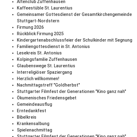
Altenclub Zuffenhausen
Kaffeestüble St. Laurentius
Gemeinsamer Gottesdienst der Gesamtkirchengemeinde
Stuttgart-Nordstern
Firmung 2026
Rückblick Firmung 2025
Kindergartenabschlussfeier der Schulkinder mit Segnung
Familiengottesdienst in St. Antonius
Lesekreis St. Antonius
Kolpingsfamilie Zuffenhausen
Glaubenswege St. Laurentius
Interreligiöser Spaziergang
Herzlich willkommen!
Nachmittagstreff "Goldherbst"
Stuttgarter Filmfest der Generationen "Kino ganz nah"
Ökumenisches Friedensgebet
Gemeindeausflug
Erntedankfest
Bibelkreis
Krankensalbung
Spielenachmittag
Stuttgarter Filmfest der Generationen "Kino ganz nah"