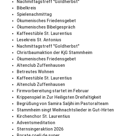
Nachmittagstreff "Goldherbst"
Bibelkreis
Spielenachmittag
Ökumenisches Friedensgebet
Ökumenisches Bibelgespräch
Kaffeestüble St. Laurentius
Lesekreis St. Antonius
Nachmittagstreff "Goldherbst"
Christbaumaktion der KjG Stammheim
Ökumenisches Friedensgebet
Altenclub Zuffenhausen
Betreutes Wohnen
Kaffeestüble St. Laurentius
Altenclub Zuffenhausen
Firmvorbereitung startet im Februar
Krippenspiel in Zur Heiligsten Dreifaltigkeit
Begrüßung von Samira Saljihi im Pastoralteam
Stammheim singt Weihnachtslieder in Gut-Hirten
Kirchenchor St. Laurentius
Adventsmeditation
Sternsingeraktion 2026
Rorate coeli de super