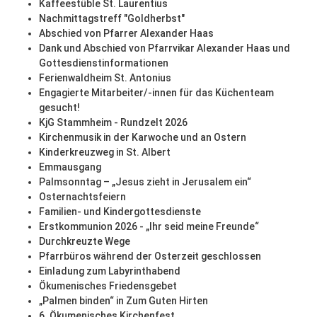
Kaffeestüble St. Laurentius
Nachmittagstreff "Goldherbst"
Abschied von Pfarrer Alexander Haas
Dank und Abschied von Pfarrvikar Alexander Haas und
Gottesdienstinformationen
Ferienwaldheim St. Antonius
Engagierte Mitarbeiter/-innen für das Küchenteam
gesucht!
KjG Stammheim - Rundzelt 2026
Kirchenmusik in der Karwoche und an Ostern
Kinderkreuzweg in St. Albert
Emmausgang
Palmsonntag – „Jesus zieht in Jerusalem ein“
Osternachtsfeiern
Familien- und Kindergottesdienste
Erstkommunion 2026 - „Ihr seid meine Freunde“
Durchkreuzte Wege
Pfarrbüros während der Osterzeit geschlossen
Einladung zum Labyrinthabend
Ökumenisches Friedensgebet
„Palmen binden“ in Zum Guten Hirten
6. Ökumenisches Kirchenfest