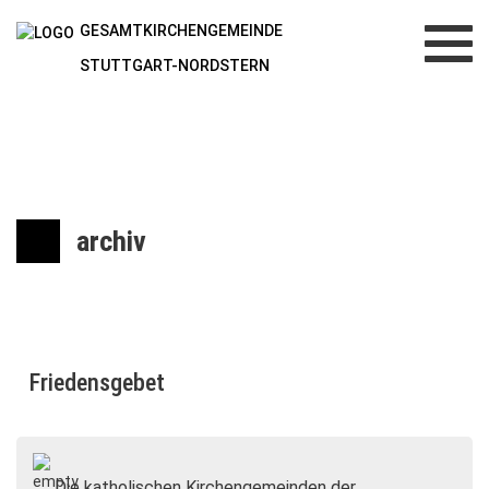
GESAMTKIRCHENGEMEINDE
Toggl
navig
STUTTGART-NORDSTERN
archiv
Friedensgebet
Die katholischen Kirchengemeinden der