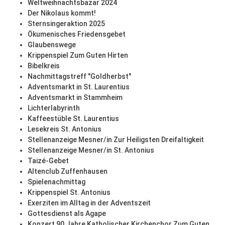
Weltweihnachtsbazar 2024
Der Nikolaus kommt!
Sternsingeraktion 2025
Ökumenisches Friedensgebet
Glaubenswege
Krippenspiel Zum Guten Hirten
Bibelkreis
Nachmittagstreff "Goldherbst"
Adventsmarkt in St. Laurentius
Adventsmarkt in Stammheim
Lichterlabyrinth
Kaffeestüble St. Laurentius
Lesekreis St. Antonius
Stellenanzeige Mesner/in Zur Heiligsten Dreifaltigkeit
Stellenanzeige Mesner/in St. Antonius
Taizé-Gebet
Altenclub Zuffenhausen
Spielenachmittag
Krippenspiel St. Antonius
Exerziten im Alltag in der Adventszeit
Gottesdienst als Agape
Konzert 90 Jahre Katholischer Kirchenchor Zum Guten