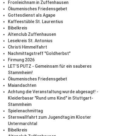
Fronleichnam in Zuffenhausen
Ökumenisches Friedensgebet
Gottesdienst als Agape
Kaffeestüble St. Laurentius
Bibelkreis
Altenclub Zuffenhausen
Lesekreis St. Antonius
Christi Himmelfahrt
Nachmittagstreff "Goldherbst"
Firmung 2026
LET’S PUTZ - Gemeinsam für ein sauberes
Stammheim!
Ökumenisches Friedensgebet
Maiandachten
Achtung die Veranstaltung wurde abgesagt! -
Kleiderbasar "Rund ums Kind" in Stuttgart-
Stammheim
Spielenachmittag
Sternwallfahrt zum Jugendtag im Kloster
Untermarchtal
Bibelkreis