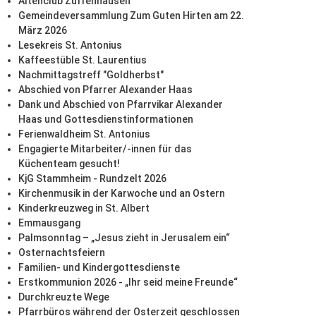
Altenclub Zuffenhausen
Gemeindeversammlung Zum Guten Hirten am 22.
März 2026
Lesekreis St. Antonius
Kaffeestüble St. Laurentius
Nachmittagstreff "Goldherbst"
Abschied von Pfarrer Alexander Haas
Dank und Abschied von Pfarrvikar Alexander
Haas und Gottesdienstinformationen
Ferienwaldheim St. Antonius
Engagierte Mitarbeiter/-innen für das
Küchenteam gesucht!
KjG Stammheim - Rundzelt 2026
Kirchenmusik in der Karwoche und an Ostern
Kinderkreuzweg in St. Albert
Emmausgang
Palmsonntag – „Jesus zieht in Jerusalem ein“
Osternachtsfeiern
Familien- und Kindergottesdienste
Erstkommunion 2026 - „Ihr seid meine Freunde“
Durchkreuzte Wege
Pfarrbüros während der Osterzeit geschlossen