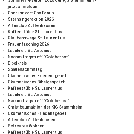
Sommerfreizeiten 2026 der KjG Stammheim -
jetzt anmelden!
Chorkonzert CanTonus
Sternsingeraktion 2026
Altenclub Zuffenhausen
Kaffeestüble St. Laurentius
Glaubenswege St. Laurentius
Frauenfasching 2026
Lesekreis St. Antonius
Nachmittagstreff "Goldherbst"
Bibelkreis
Spielenachmittag
Ökumenisches Friedensgebet
Ökumenisches Bibelgespräch
Kaffeestüble St. Laurentius
Lesekreis St. Antonius
Nachmittagstreff "Goldherbst"
Christbaumaktion der KjG Stammheim
Ökumenisches Friedensgebet
Altenclub Zuffenhausen
Betreutes Wohnen
Kaffeestüble St. Laurentius