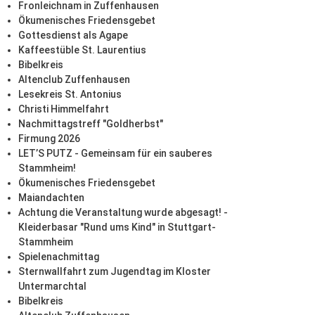
Fronleichnam in Zuffenhausen
Ökumenisches Friedensgebet
Gottesdienst als Agape
Kaffeestüble St. Laurentius
Bibelkreis
Altenclub Zuffenhausen
Lesekreis St. Antonius
Christi Himmelfahrt
Nachmittagstreff "Goldherbst"
Firmung 2026
LET’S PUTZ - Gemeinsam für ein sauberes
Stammheim!
Ökumenisches Friedensgebet
Maiandachten
Achtung die Veranstaltung wurde abgesagt! -
Kleiderbasar "Rund ums Kind" in Stuttgart-
Stammheim
Spielenachmittag
Sternwallfahrt zum Jugendtag im Kloster
Untermarchtal
Bibelkreis