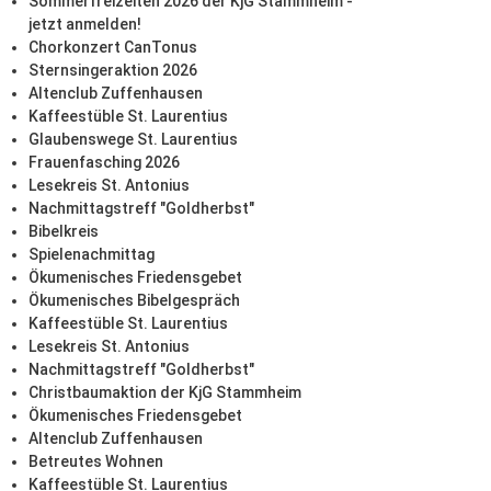
Sommerfreizeiten 2026 der KjG Stammheim -
jetzt anmelden!
Chorkonzert CanTonus
Sternsingeraktion 2026
Altenclub Zuffenhausen
Kaffeestüble St. Laurentius
Glaubenswege St. Laurentius
Frauenfasching 2026
Lesekreis St. Antonius
Nachmittagstreff "Goldherbst"
Bibelkreis
Spielenachmittag
Ökumenisches Friedensgebet
Ökumenisches Bibelgespräch
Kaffeestüble St. Laurentius
Lesekreis St. Antonius
Nachmittagstreff "Goldherbst"
Christbaumaktion der KjG Stammheim
Ökumenisches Friedensgebet
Altenclub Zuffenhausen
Betreutes Wohnen
Kaffeestüble St. Laurentius