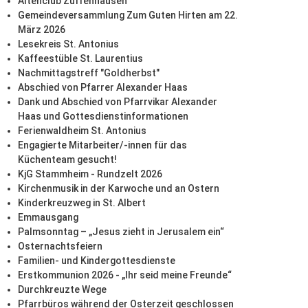
Altenclub Zuffenhausen
Gemeindeversammlung Zum Guten Hirten am 22.
März 2026
Lesekreis St. Antonius
Kaffeestüble St. Laurentius
Nachmittagstreff "Goldherbst"
Abschied von Pfarrer Alexander Haas
Dank und Abschied von Pfarrvikar Alexander
Haas und Gottesdienstinformationen
Ferienwaldheim St. Antonius
Engagierte Mitarbeiter/-innen für das
Küchenteam gesucht!
KjG Stammheim - Rundzelt 2026
Kirchenmusik in der Karwoche und an Ostern
Kinderkreuzweg in St. Albert
Emmausgang
Palmsonntag – „Jesus zieht in Jerusalem ein“
Osternachtsfeiern
Familien- und Kindergottesdienste
Erstkommunion 2026 - „Ihr seid meine Freunde“
Durchkreuzte Wege
Pfarrbüros während der Osterzeit geschlossen