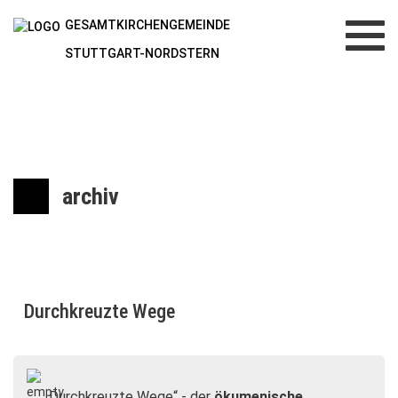
GESAMTKIRCHENGEMEINDE
Toggl
navig
STUTTGART-NORDSTERN
archiv
Durchkreuzte Wege
„Durchkreuzte Wege“ - der
ökumenische