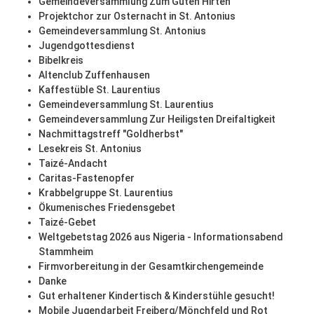
Gemeindeversammlung Zum Guten Hirten
Projektchor zur Osternacht in St. Antonius
Gemeindeversammlung St. Antonius
Jugendgottesdienst
Bibelkreis
Altenclub Zuffenhausen
Kaffestüble St. Laurentius
Gemeindeversammlung St. Laurentius
Gemeindeversammlung Zur Heiligsten Dreifaltigkeit
Nachmittagstreff "Goldherbst"
Lesekreis St. Antonius
Taizé-Andacht
Caritas-Fastenopfer
Krabbelgruppe St. Laurentius
Ökumenisches Friedensgebet
Taizé-Gebet
Weltgebetstag 2026 aus Nigeria - Informationsabend
Stammheim
Firmvorbereitung in der Gesamtkirchengemeinde
Danke
Gut erhaltener Kindertisch & Kinderstühle gesucht!
Mobile Jugendarbeit Freiberg/Mönchfeld und Rot