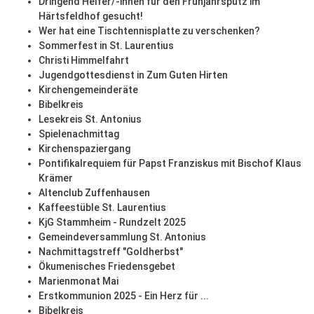
Dringend Helfer/-innen für den Frühjahrsputz im
Härtsfeldhof gesucht!
Wer hat eine Tischtennisplatte zu verschenken?
Sommerfest in St. Laurentius
Christi Himmelfahrt
Jugendgottesdienst in Zum Guten Hirten
Kirchengemeinderäte
Bibelkreis
Lesekreis St. Antonius
Spielenachmittag
Kirchenspaziergang
Pontifikalrequiem für Papst Franziskus mit Bischof Klaus
Krämer
Altenclub Zuffenhausen
Kaffeestüble St. Laurentius
KjG Stammheim - Rundzelt 2025
Gemeindeversammlung St. Antonius
Nachmittagstreff "Goldherbst"
Ökumenisches Friedensgebet
Marienmonat Mai
Erstkommunion 2025 - Ein Herz für ...
Bibelkreis