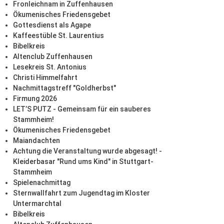
Fronleichnam in Zuffenhausen
Ökumenisches Friedensgebet
Gottesdienst als Agape
Kaffeestüble St. Laurentius
Bibelkreis
Altenclub Zuffenhausen
Lesekreis St. Antonius
Christi Himmelfahrt
Nachmittagstreff "Goldherbst"
Firmung 2026
LET’S PUTZ - Gemeinsam für ein sauberes
Stammheim!
Ökumenisches Friedensgebet
Maiandachten
Achtung die Veranstaltung wurde abgesagt! -
Kleiderbasar "Rund ums Kind" in Stuttgart-
Stammheim
Spielenachmittag
Sternwallfahrt zum Jugendtag im Kloster
Untermarchtal
Bibelkreis