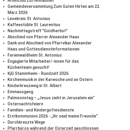
Altenclub Zuffenhausen
Gemeindeversammlung Zum Guten Hirten am 22.
März 2026
Lesekreis St. Antonius
Kaffeestüble St. Laurentius
Nachmittagstreff "Goldherbst"
Abschied von Pfarrer Alexander Haas
Dank und Abschied von Pfarrvikar Alexander
Haas und Gottesdienstinformationen
Ferienwaldheim St. Antonius
Engagierte Mitarbeiter/-innen für das
Küchenteam gesucht!
KjG Stammheim - Rundzelt 2026
Kirchenmusik in der Karwoche und an Ostern
Kinderkreuzweg in St. Albert
Emmausgang
Palmsonntag – „Jesus zieht in Jerusalem ein“
Osternachtsfeiern
Familien- und Kindergottesdienste
Erstkommunion 2026 - „Ihr seid meine Freunde“
Durchkreuzte Wege
Pfarrbüros während der Osterzeit geschlossen