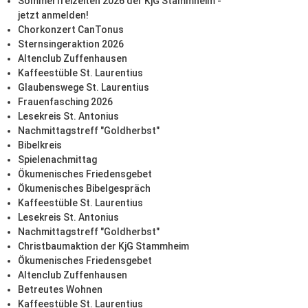
Sommerfreizeiten 2026 der KjG Stammheim -
jetzt anmelden!
Chorkonzert CanTonus
Sternsingeraktion 2026
Altenclub Zuffenhausen
Kaffeestüble St. Laurentius
Glaubenswege St. Laurentius
Frauenfasching 2026
Lesekreis St. Antonius
Nachmittagstreff "Goldherbst"
Bibelkreis
Spielenachmittag
Ökumenisches Friedensgebet
Ökumenisches Bibelgespräch
Kaffeestüble St. Laurentius
Lesekreis St. Antonius
Nachmittagstreff "Goldherbst"
Christbaumaktion der KjG Stammheim
Ökumenisches Friedensgebet
Altenclub Zuffenhausen
Betreutes Wohnen
Kaffeestüble St. Laurentius