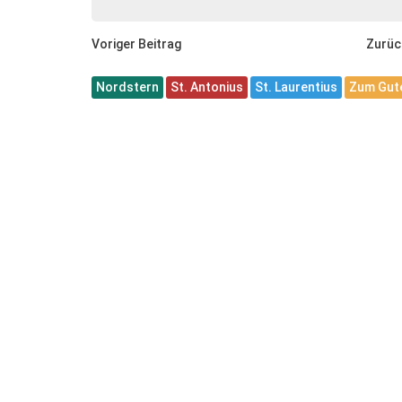
Voriger Beitrag
Zurüc
Nordstern
St. Antonius
St. Laurentius
Zum Gute