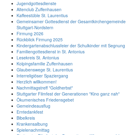
Jugendgottesdienste
Altenclub Zuffenhausen
Kaffeestüble St. Laurentius
Gemeinsamer Gottesdienst der Gesamtkirchengemeinde
Stuttgart-Nordstern
Firmung 2026
Rückblick Firmung 2025
Kindergartenabschlussfeier der Schulkinder mit Segnung
Familiengottesdienst in St. Antonius
Lesekreis St. Antonius
Kolpingsfamilie Zuffenhausen
Glaubenswege St. Laurentius
Interreligiöser Spaziergang
Herzlich willkommen!
Nachmittagstreff "Goldherbst"
Stuttgarter Filmfest der Generationen "Kino ganz nah"
Ökumenisches Friedensgebet
Gemeindeausflug
Erntedankfest
Bibelkreis
Krankensalbung
Spielenachmittag