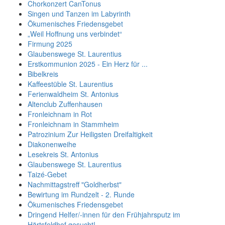
Chorkonzert CanTonus
Singen und Tanzen im Labyrinth
Ökumenisches Friedensgebet
„Weil Hoffnung uns verbindet“
Firmung 2025
Glaubenswege St. Laurentius
Erstkommunion 2025 - Ein Herz für ...
Bibelkreis
Kaffeestüble St. Laurentius
Ferienwaldheim St. Antonius
Altenclub Zuffenhausen
Fronleichnam in Rot
Fronleichnam in Stammheim
Patrozinium Zur Heiligsten Dreifaltigkeit
Diakonenweihe
Lesekreis St. Antonius
Glaubenswege St. Laurentius
Taizé-Gebet
Nachmittagstreff "Goldherbst"
Bewirtung im Rundzelt - 2. Runde
Ökumenisches Friedensgebet
Dringend Helfer/-innen für den Frühjahrsputz im
Härtsfeldhof gesucht!