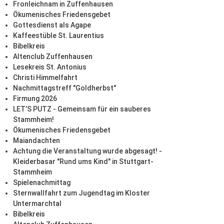
Fronleichnam in Zuffenhausen
Ökumenisches Friedensgebet
Gottesdienst als Agape
Kaffeestüble St. Laurentius
Bibelkreis
Altenclub Zuffenhausen
Lesekreis St. Antonius
Christi Himmelfahrt
Nachmittagstreff "Goldherbst"
Firmung 2026
LET’S PUTZ - Gemeinsam für ein sauberes
Stammheim!
Ökumenisches Friedensgebet
Maiandachten
Achtung die Veranstaltung wurde abgesagt! -
Kleiderbasar "Rund ums Kind" in Stuttgart-
Stammheim
Spielenachmittag
Sternwallfahrt zum Jugendtag im Kloster
Untermarchtal
Bibelkreis