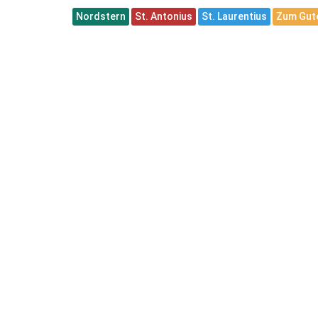
Nordstern
St. Antonius
St. Laurentius
Zum Gute