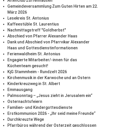
Altenclub Zuffenhausen
Gemeindeversammlung Zum Guten Hirten am 22.
März 2026
Lesekreis St. Antonius
Kaffeestüble St. Laurentius
Nachmittagstreff "Goldherbst"
Abschied von Pfarrer Alexander Haas
Dank und Abschied von Pfarrvikar Alexander
Haas und Gottesdienstinformationen
Ferienwaldheim St. Antonius
Engagierte Mitarbeiter/-innen für das
Küchenteam gesucht!
KjG Stammheim - Rundzelt 2026
Kirchenmusik in der Karwoche und an Ostern
Kinderkreuzweg in St. Albert
Emmausgang
Palmsonntag – „Jesus zieht in Jerusalem ein“
Osternachtsfeiern
Familien- und Kindergottesdienste
Erstkommunion 2026 - „Ihr seid meine Freunde“
Durchkreuzte Wege
Pfarrbüros während der Osterzeit geschlossen