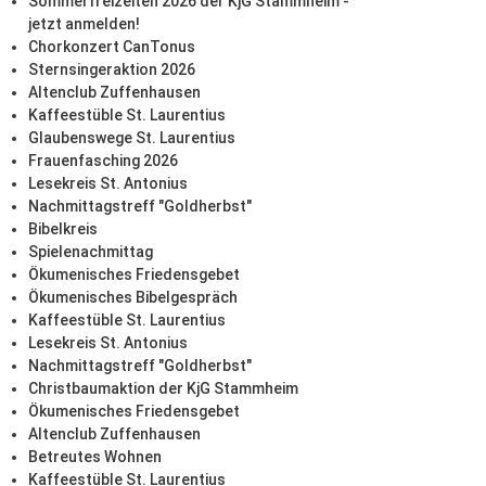
Sommerfreizeiten 2026 der KjG Stammheim -
jetzt anmelden!
Chorkonzert CanTonus
Sternsingeraktion 2026
Altenclub Zuffenhausen
Kaffeestüble St. Laurentius
Glaubenswege St. Laurentius
Frauenfasching 2026
Lesekreis St. Antonius
Nachmittagstreff "Goldherbst"
Bibelkreis
Spielenachmittag
Ökumenisches Friedensgebet
Ökumenisches Bibelgespräch
Kaffeestüble St. Laurentius
Lesekreis St. Antonius
Nachmittagstreff "Goldherbst"
Christbaumaktion der KjG Stammheim
Ökumenisches Friedensgebet
Altenclub Zuffenhausen
Betreutes Wohnen
Kaffeestüble St. Laurentius