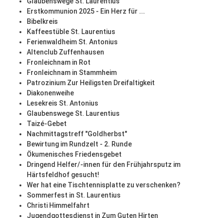
Glaubenswege St. Laurentius
Erstkommunion 2025 - Ein Herz für ...
Bibelkreis
Kaffeestüble St. Laurentius
Ferienwaldheim St. Antonius
Altenclub Zuffenhausen
Fronleichnam in Rot
Fronleichnam in Stammheim
Patrozinium Zur Heiligsten Dreifaltigkeit
Diakonenweihe
Lesekreis St. Antonius
Glaubenswege St. Laurentius
Taizé-Gebet
Nachmittagstreff "Goldherbst"
Bewirtung im Rundzelt - 2. Runde
Ökumenisches Friedensgebet
Dringend Helfer/-innen für den Frühjahrsputz im
Härtsfeldhof gesucht!
Wer hat eine Tischtennisplatte zu verschenken?
Sommerfest in St. Laurentius
Christi Himmelfahrt
Jugendgottesdienst in Zum Guten Hirten