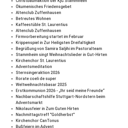
Christbaumaktion der KjG Stammheim
Ökumenisches Friedensgebet
Altenclub Zuffenhausen
Betreutes Wohnen
Kaffeestüble St. Laurentius
Altenclub Zuffenhausen
Firmvorbereitung startet im Februar
Krippenspiel in Zur Heiligsten Dreifaltigkeit
Begrüßung von Samira Saljihi im Pastoralteam
Stammheim singt Weihnachtslieder in Gut-Hirten
Kirchenchor St. Laurentius
Adventsmeditation
Sternsingeraktion 2026
Rorate coeli de super
Weltweihnachtsbasar 2025
Erstkommunion 2026 - „Ihr seid meine Freunde“
Nachbarschaftshilfe Stuttgart-Nordstern beim
Adventsmarkt
Nikolausfeier in Zum Guten Hirten
Nachmittagstreff "Goldherbst"
Kirchenchor CanTonus
Bußfeiern im Advent