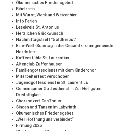
Ökumenisches Friedensgebet
Bibelkreis
Mit Wurst, Weck und Weizenbier
Info Ferien
Lesekreis St. Antonius
Herzlichen Glückwunsch
Nachmittagstreff "Goldherbst"
Eine-Welt-Sonntag in der Gesamtkirchengemeinde
Nordstern
Kaffeestüble St. Laurentius
Altenclub Zuffenhausen
Familiengottesdienst mit dem Kinderchor
Mitarbeiterfest verschoben
Jugendgottesdienst in St. Laurentius
Gemeinsamer Gottesdienst in Zur Heiligsten
Dreifaltigkeit
Chorkonzert CanTonus
Singen und Tanzen im Labyrinth
Ökumenisches Friedensgebet
„Weil Hoffnung uns verbindet“
Firmung 2025