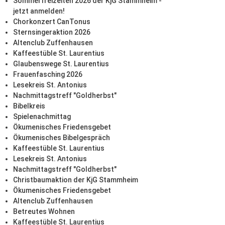
Sommerfreizeiten 2026 der KjG Stammheim -
jetzt anmelden!
Chorkonzert CanTonus
Sternsingeraktion 2026
Altenclub Zuffenhausen
Kaffeestüble St. Laurentius
Glaubenswege St. Laurentius
Frauenfasching 2026
Lesekreis St. Antonius
Nachmittagstreff "Goldherbst"
Bibelkreis
Spielenachmittag
Ökumenisches Friedensgebet
Ökumenisches Bibelgespräch
Kaffeestüble St. Laurentius
Lesekreis St. Antonius
Nachmittagstreff "Goldherbst"
Christbaumaktion der KjG Stammheim
Ökumenisches Friedensgebet
Altenclub Zuffenhausen
Betreutes Wohnen
Kaffeestüble St. Laurentius