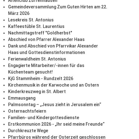
Altenclub Zuffenhausen
Gemeindeversammlung Zum Guten Hirten am 22.
März 2026
Lesekreis St. Antonius
Kaffeestüble St. Laurentius
Nachmittagstreff "Goldherbst"
Abschied von Pfarrer Alexander Haas
Dank und Abschied von Pfarrvikar Alexander
Haas und Gottesdienstinformationen
Ferienwaldheim St. Antonius
Engagierte Mitarbeiter/-innen für das
Küchenteam gesucht!
KjG Stammheim - Rundzelt 2026
Kirchenmusik in der Karwoche und an Ostern
Kinderkreuzweg in St. Albert
Emmausgang
Palmsonntag – „Jesus zieht in Jerusalem ein“
Osternachtsfeiern
Familien- und Kindergottesdienste
Erstkommunion 2026 - „Ihr seid meine Freunde“
Durchkreuzte Wege
Pfarrbüros während der Osterzeit geschlossen