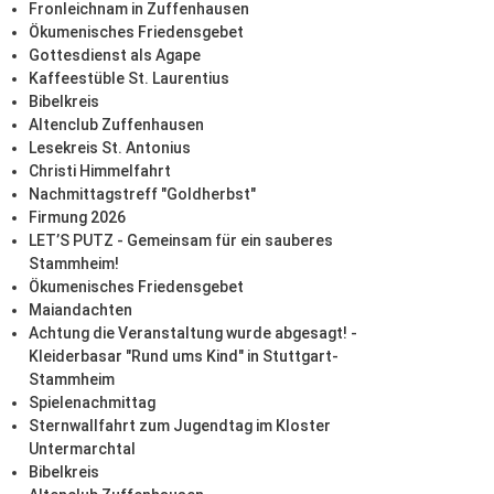
Fronleichnam in Zuffenhausen
Ökumenisches Friedensgebet
Gottesdienst als Agape
Kaffeestüble St. Laurentius
Bibelkreis
Altenclub Zuffenhausen
Lesekreis St. Antonius
Christi Himmelfahrt
Nachmittagstreff "Goldherbst"
Firmung 2026
LET’S PUTZ - Gemeinsam für ein sauberes
Stammheim!
Ökumenisches Friedensgebet
Maiandachten
Achtung die Veranstaltung wurde abgesagt! -
Kleiderbasar "Rund ums Kind" in Stuttgart-
Stammheim
Spielenachmittag
Sternwallfahrt zum Jugendtag im Kloster
Untermarchtal
Bibelkreis