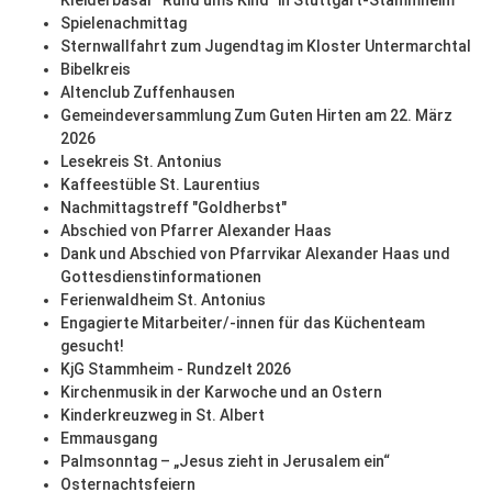
Kleiderbasar "Rund ums Kind" in Stuttgart-Stammheim
Spielenachmittag
Sternwallfahrt zum Jugendtag im Kloster Untermarchtal
Bibelkreis
Altenclub Zuffenhausen
Gemeindeversammlung Zum Guten Hirten am 22. März
2026
Lesekreis St. Antonius
Kaffeestüble St. Laurentius
Nachmittagstreff "Goldherbst"
Abschied von Pfarrer Alexander Haas
Dank und Abschied von Pfarrvikar Alexander Haas und
Gottesdienstinformationen
Ferienwaldheim St. Antonius
Engagierte Mitarbeiter/-innen für das Küchenteam
gesucht!
KjG Stammheim - Rundzelt 2026
Kirchenmusik in der Karwoche und an Ostern
Kinderkreuzweg in St. Albert
Emmausgang
Palmsonntag – „Jesus zieht in Jerusalem ein“
Osternachtsfeiern