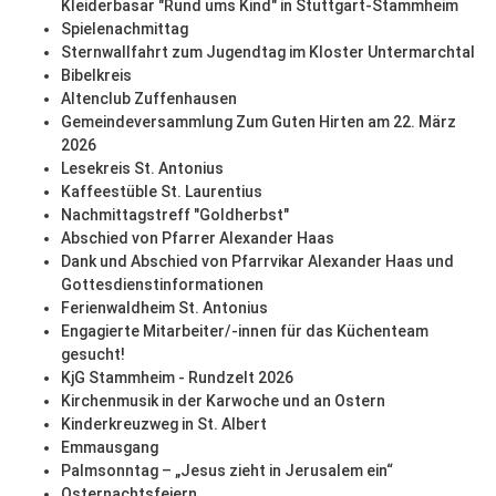
Kleiderbasar "Rund ums Kind" in Stuttgart-Stammheim
Spielenachmittag
Sternwallfahrt zum Jugendtag im Kloster Untermarchtal
Bibelkreis
Altenclub Zuffenhausen
Gemeindeversammlung Zum Guten Hirten am 22. März
2026
Lesekreis St. Antonius
Kaffeestüble St. Laurentius
Nachmittagstreff "Goldherbst"
Abschied von Pfarrer Alexander Haas
Dank und Abschied von Pfarrvikar Alexander Haas und
Gottesdienstinformationen
Ferienwaldheim St. Antonius
Engagierte Mitarbeiter/-innen für das Küchenteam
gesucht!
KjG Stammheim - Rundzelt 2026
Kirchenmusik in der Karwoche und an Ostern
Kinderkreuzweg in St. Albert
Emmausgang
Palmsonntag – „Jesus zieht in Jerusalem ein“
Osternachtsfeiern