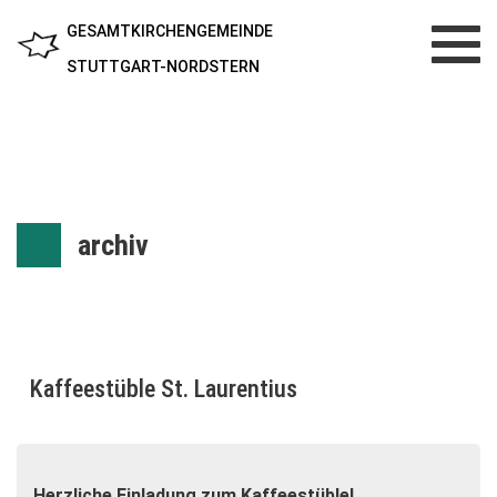
GESAMTKIRCHENGEMEINDE
Toggl
navig
STUTTGART-NORDSTERN
archiv
Kaffeestüble St. Laurentius
Herzliche Einladung zum Kaffeestüble!