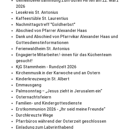
Gemeindeversammlung Zum Guten Hirten am 22. März
2026
Lesekreis St. Antonius
Kaffeestüble St. Laurentius
Nachmittagstreff "Goldherbst"
Abschied von Pfarrer Alexander Haas
Dank und Abschied von Pfarrvikar Alexander Haas und
Gottesdienstinformationen
Ferienwaldheim St. Antonius
Engagierte Mitarbeiter/-innen für das Küchenteam
gesucht!
KjG Stammheim - Rundzelt 2026
Kirchenmusik in der Karwoche und an Ostern
Kinderkreuzweg in St. Albert
Emmausgang
Palmsonntag – „Jesus zieht in Jerusalem ein“
Osternachtsfeiern
Familien- und Kindergottesdienste
Erstkommunion 2026 - „Ihr seid meine Freunde“
Durchkreuzte Wege
Pfarrbüros während der Osterzeit geschlossen
Einladung zum Labyrinthabend